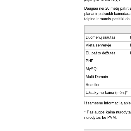
Daugiau nei 20 metų patirti
planai ir patraukli kainoda
talpina ir mumis pasitiki da
Duomenų srautas
Vieta serveryje
El. pašto dėžutės
PHP
MySQL
Multi-Domain
Reseller
Užsakymo kaina (mėn.)*
Išsamesnę informaciją apie
* Paslaugos kaina nurodyta
nurodytos be PVM.