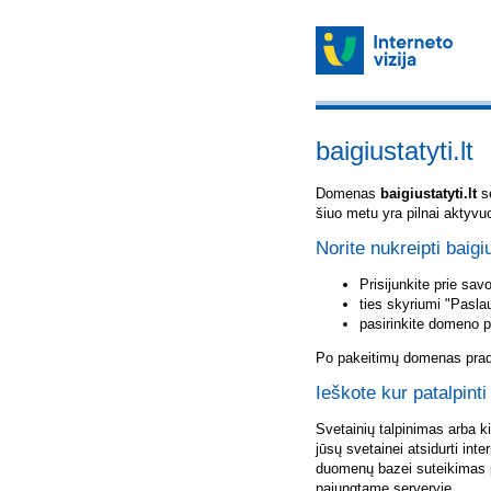
baigiustatyti.lt
Domenas
baigiustatyti.lt
sė
šiuo metu yra pilnai aktyvu
Norite nukreipti baigiu
Prisijunkite prie sa
ties skyriumi "Pasla
pasirinkite domeno 
Po pakeitimų domenas pradė
Ieškote kur patalpinti 
Svetainių talpinimas arba k
jūsų svetainei atsidurti inte
duomenų bazei suteikimas p
pajungtame serveryje.