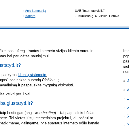
kmingai užregistruotas Interneto vizijos kliento vardu ir
Int
otas bei paruoštas naudojimui.
pop
pas
statyti.lt?
siū
nor
vo paskyros
klientų sistemoje
;
ugos" pasirinkite nuorodą
Plačiau...
;
D
pavadinimą ir paspauskite mygtuką
Nukreipti
.
S
s veikti per 1 val.
E
baigiustatyti.lt?
S
itaip hostingas (angl.
web hosting
) – tai pagrindinis būdas
S
rnete. Tai vietos jūsų internetiniam projektui, el. paštui ar
atikimame, galingame, prie spartaus interneto ryšio kanalo
P