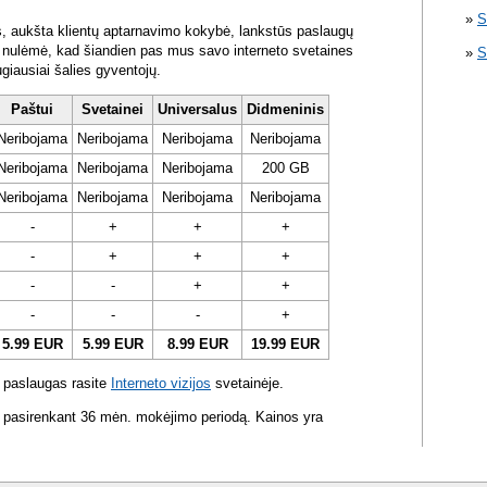
S
s, aukšta klientų aptarnavimo kokybė, lankstūs paslaugų
ra nulėmė, kad šiandien pas mus savo interneto svetaines
S
ugiausiai šalies gyventojų.
Paštui
Svetainei
Universalus
Didmeninis
Neribojama
Neribojama
Neribojama
Neribojama
Neribojama
Neribojama
Neribojama
200 GB
Neribojama
Neribojama
Neribojama
Neribojama
-
+
+
+
-
+
+
+
-
-
+
+
-
-
-
+
5.99 EUR
5.99 EUR
8.99 EUR
19.99 EUR
 paslaugas rasite
Interneto vizijos
svetainėje.
 pasirenkant 36 mėn. mokėjimo periodą. Kainos yra