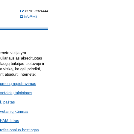
erneto vizija yra
uliariausias akredituotas
laugų teikėjas Lietuvoje ir
lo viską, ko gali prireikti,
int atsidurti internete:
omenų registravimas
vetainių talpinimas
l. paštas
vetainių kūrimas
PAM filtras
rofesionalus hostingas