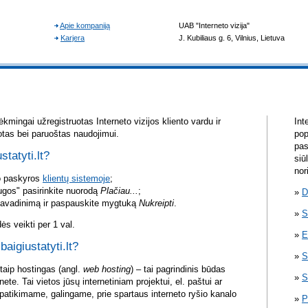
kmingai užregistruotas Interneto vizijos kliento vardu ir
Int
otas bei paruoštas naudojimui.
pop
pas
statyti.lt?
siū
nor
vo paskyros
klientų sistemoje
;
ugos" pasirinkite nuorodą
Plačiau...
;
D
pavadinimą ir paspauskite mygtuką
Nukreipti
.
S
s veikti per 1 val.
E
baigiustatyti.lt?
S
itaip hostingas (angl.
web hosting
) – tai pagrindinis būdas
S
rnete. Tai vietos jūsų internetiniam projektui, el. paštui ar
atikimame, galingame, prie spartaus interneto ryšio kanalo
P