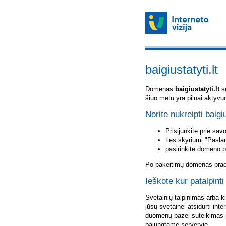
baigiustatyti.lt
Domenas
baigiustatyti.lt
sė
šiuo metu yra pilnai aktyvu
Norite nukreipti baigiu
Prisijunkite prie sa
ties skyriumi "Pasla
pasirinkite domeno 
Po pakeitimų domenas pradė
Ieškote kur patalpinti 
Svetainių talpinimas arba k
jūsų svetainei atsidurti inte
duomenų bazei suteikimas p
pajungtame serveryje.