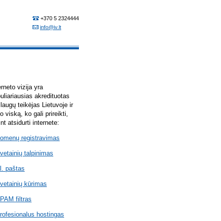
erneto vizija yra
uliariausias akredituotas
laugų teikėjas Lietuvoje ir
lo viską, ko gali prireikti,
int atsidurti internete:
omenų registravimas
vetainių talpinimas
l. paštas
vetainių kūrimas
PAM filtras
rofesionalus hostingas