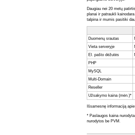
Daugiau nei 20 metų patirti
planai ir patraukli kainoda
talpina ir mumis pasitiki da
Duomenų srautas
Vieta serveryje
El. pašto dėžutės
PHP
MySQL
Multi-Domain
Reseller
Užsakymo kaina (mėn.)*
Išsamesnę informaciją apie
* Paslaugos kaina nurodyta
nurodytos be PVM.