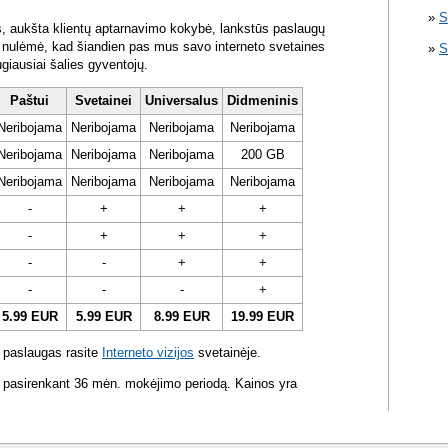
S
s, aukšta klientų aptarnavimo kokybė, lankstūs paslaugų
ra nulėmė, kad šiandien pas mus savo interneto svetaines
S
ugiausiai šalies gyventojų.
Paštui
Svetainei
Universalus
Didmeninis
Neribojama
Neribojama
Neribojama
Neribojama
Neribojama
Neribojama
Neribojama
200 GB
Neribojama
Neribojama
Neribojama
Neribojama
-
+
+
+
-
+
+
+
-
-
+
+
-
-
-
+
5.99 EUR
5.99 EUR
8.99 EUR
19.99 EUR
 paslaugas rasite
Interneto vizijos
svetainėje.
 pasirenkant 36 mėn. mokėjimo periodą. Kainos yra