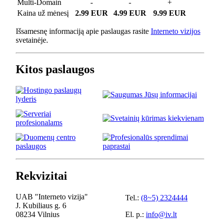
Multi-Domain
-
-
+
Kaina už mėnesį
2.99 EUR
4.99 EUR
9.99 EUR
Išsamesnę informaciją apie paslaugas rasite
Interneto vizijos
svetainėje.
Kitos paslaugos
Rekvizitai
UAB "Interneto vizija"
Tel.:
(8~5) 2324444
J. Kubiliaus g. 6
08234 Vilnius
El. p.:
info@iv.lt