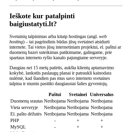
Ieškote kur patalpinti
baigiustatyti.lt?
Svetainių talpinimas arba kitaip hostingas (angl.
web
hosting
) – tai pagrindinis būdas jūsų svetainei atsidurti
internete. Tai vietos jūsų internetiniam projektui, el. paštui ar
duomenų bazei suteikimas patikimame, galingame, prie
spartaus interneto ryšio kanalo pajungtame serveryje.
Daugiau nei 15 metų patirtis, aukšta klientų aptarnavimo
kokybė, lankstūs paslaugų planai ir patraukli kainodara
nulėmė, kad šiandien pas mus savo interneto svetaines
talpina ir mumis pasitiki daugiausiai šalies gyventojų.
Paštui
Svetainei
Universalus
Duomenų srautas
Neribojama
Neribojama
Neribojama
Vieta serveryje
Neribojama
Neribojama
Neribojama
El. pašto dėžutės
Neribojama
Neribojama
Neribojama
PHP
-
+
+
MySQL
-
+
+