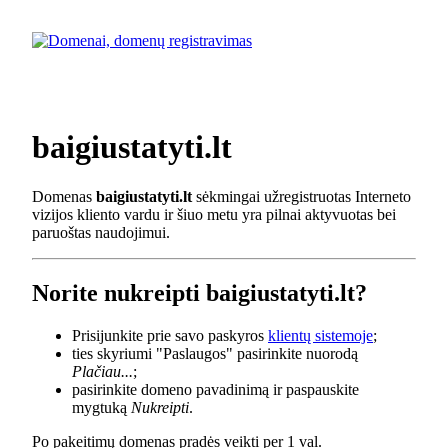
baigiustatyti.lt
Domenas
baigiustatyti.lt
sėkmingai užregistruotas Interneto
vizijos kliento vardu ir šiuo metu yra pilnai aktyvuotas bei
paruoštas naudojimui.
Norite nukreipti baigiustatyti.lt?
Prisijunkite prie savo paskyros
klientų sistemoje
;
ties skyriumi "Paslaugos" pasirinkite nuorodą
Plačiau...
;
pasirinkite domeno pavadinimą ir paspauskite
mygtuką
Nukreipti
.
Po pakeitimų domenas pradės veikti per 1 val.