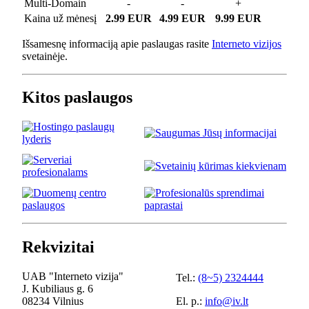
Multi-Domain
-
-
+
Kaina už mėnesį
2.99 EUR
4.99 EUR
9.99 EUR
Išsamesnę informaciją apie paslaugas rasite
Interneto vizijos
svetainėje.
Kitos paslaugos
Rekvizitai
UAB "Interneto vizija"
Tel.:
(8~5) 2324444
J. Kubiliaus g. 6
08234 Vilnius
El. p.:
info@iv.lt