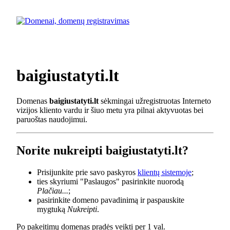
baigiustatyti.lt
Domenas
baigiustatyti.lt
sėkmingai užregistruotas Interneto
vizijos kliento vardu ir šiuo metu yra pilnai aktyvuotas bei
paruoštas naudojimui.
Norite nukreipti baigiustatyti.lt?
Prisijunkite prie savo paskyros
klientų sistemoje
;
ties skyriumi "Paslaugos" pasirinkite nuorodą
Plačiau...
;
pasirinkite domeno pavadinimą ir paspauskite
mygtuką
Nukreipti
.
Po pakeitimų domenas pradės veikti per 1 val.