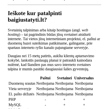
Ieškote kur patalpinti
baigiustatyti.lt?
Svetainių talpinimas arba kitaip hostingas (angl.
web
hosting
) – tai pagrindinis būdas jūsų svetainei atsidurti
internete. Tai vietos jūsų internetiniam projektui, el. paštui ar
duomenų bazei suteikimas patikimame, galingame, prie
spartaus interneto ryšio kanalo pajungtame serveryje.
Daugiau nei 15 metų patirtis, aukšta klientų aptarnavimo
kokybė, lankstūs paslaugų planai ir patraukli kainodara
nulėmė, kad šiandien pas mus savo interneto svetaines
talpina ir mumis pasitiki daugiausiai šalies gyventojų.
Paštui
Svetainei
Universalus
Duomenų srautas
Neribojama
Neribojama
Neribojama
Vieta serveryje
Neribojama
Neribojama
Neribojama
El. pašto dėžutės
Neribojama
Neribojama
Neribojama
PHP
-
+
+
MySQL
-
+
+