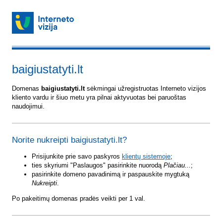
baigiustatyti.lt
Domenas
baigiustatyti.lt
sėkmingai užregistruotas Interneto vizijos
kliento vardu ir šiuo metu yra pilnai aktyvuotas bei paruoštas
naudojimui.
Norite nukreipti baigiustatyti.lt?
Prisijunkite prie savo paskyros
klientų sistemoje
;
ties skyriumi "Paslaugos" pasirinkite nuorodą
Plačiau...
;
pasirinkite domeno pavadinimą ir paspauskite mygtuką
Nukreipti
.
Po pakeitimų domenas pradės veikti per 1 val.