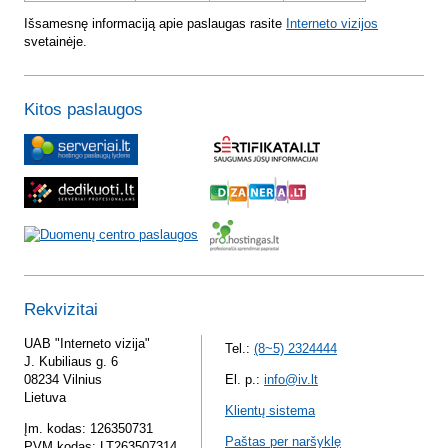
Išsamesnę informaciją apie paslaugas rasite
Interneto vizijos
svetainėje.
Kitos paslaugos
Rekvizitai
UAB "Interneto vizija"
Tel.:
(8~5) 2324444
J. Kubiliaus g. 6
08234 Vilnius
El. p.:
info@iv.lt
Lietuva
Klientų sistema
Įm. kodas: 126350731
Paštas per naršyklę
PVM kodas: LT263507314