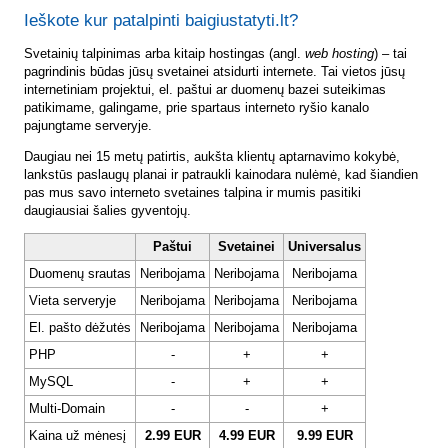
Ieškote kur patalpinti baigiustatyti.lt?
Svetainių talpinimas arba kitaip hostingas (angl.
web hosting
) – tai
pagrindinis būdas jūsų svetainei atsidurti internete. Tai vietos jūsų
internetiniam projektui, el. paštui ar duomenų bazei suteikimas
patikimame, galingame, prie spartaus interneto ryšio kanalo
pajungtame serveryje.
Daugiau nei 15 metų patirtis, aukšta klientų aptarnavimo kokybė,
lankstūs paslaugų planai ir patraukli kainodara nulėmė, kad šiandien
pas mus savo interneto svetaines talpina ir mumis pasitiki
daugiausiai šalies gyventojų.
Paštui
Svetainei
Universalus
Duomenų srautas
Neribojama
Neribojama
Neribojama
Vieta serveryje
Neribojama
Neribojama
Neribojama
El. pašto dėžutės
Neribojama
Neribojama
Neribojama
PHP
-
+
+
MySQL
-
+
+
Multi-Domain
-
-
+
Kaina už mėnesį
2.99 EUR
4.99 EUR
9.99 EUR