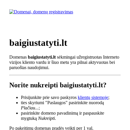
baigiustatyti.lt
Domenas
baigiustatyti.lt
sėkmingai užregistruotas Interneto
vizijos kliento vardu ir šiuo metu yra pilnai aktyvuotas bei
paruoštas naudojimui.
Norite nukreipti baigiustatyti.lt?
Prisijunkite prie savo paskyros
klientų sistemoje
;
ties skyriumi "Paslaugos" pasirinkite nuorodą
Plačiau...
;
pasirinkite domeno pavadinimą ir paspauskite
mygtuką
Nukreipti
.
Po pakeitimų domenas pradės veikti per 1 val.