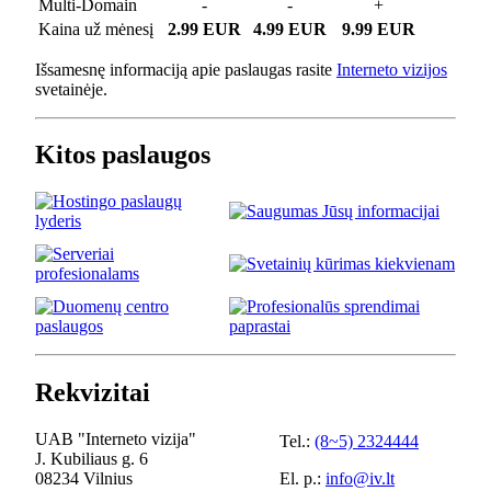
Multi-Domain
-
-
+
Kaina už mėnesį
2.99 EUR
4.99 EUR
9.99 EUR
Išsamesnę informaciją apie paslaugas rasite
Interneto vizijos
svetainėje.
Kitos paslaugos
Rekvizitai
UAB "Interneto vizija"
Tel.:
(8~5) 2324444
J. Kubiliaus g. 6
08234 Vilnius
El. p.:
info@iv.lt