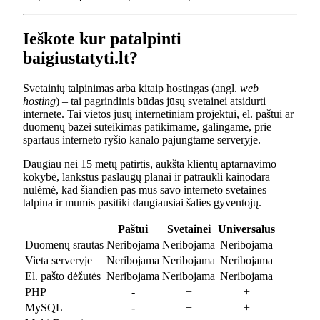
Ieškote kur patalpinti
baigiustatyti.lt?
Svetainių talpinimas arba kitaip hostingas (angl.
web
hosting
) – tai pagrindinis būdas jūsų svetainei atsidurti
internete. Tai vietos jūsų internetiniam projektui, el. paštui ar
duomenų bazei suteikimas patikimame, galingame, prie
spartaus interneto ryšio kanalo pajungtame serveryje.
Daugiau nei 15 metų patirtis, aukšta klientų aptarnavimo
kokybė, lankstūs paslaugų planai ir patraukli kainodara
nulėmė, kad šiandien pas mus savo interneto svetaines
talpina ir mumis pasitiki daugiausiai šalies gyventojų.
Paštui
Svetainei
Universalus
Duomenų srautas
Neribojama
Neribojama
Neribojama
Vieta serveryje
Neribojama
Neribojama
Neribojama
El. pašto dėžutės
Neribojama
Neribojama
Neribojama
PHP
-
+
+
MySQL
-
+
+