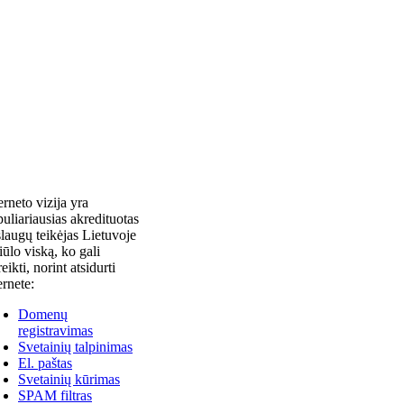
erneto vizija yra
uliariausias akredituotas
laugų teikėjas Lietuvoje
siūlo viską, ko gali
reikti, norint atsidurti
ernete:
Domenų
registravimas
Svetainių talpinimas
El. paštas
Svetainių kūrimas
SPAM filtras