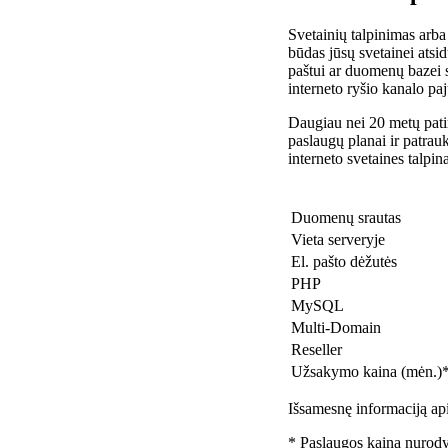
Svetainių talpinimas arba
būdas jūsų svetainei atsidu
paštui ar duomenų bazei 
interneto ryšio kanalo pa
Daugiau nei 20 metų patir
paslaugų planai ir patra
interneto svetaines talpin
Duomenų srautas
Vieta serveryje
El. pašto dėžutės
PHP
MySQL
Multi-Domain
Reseller
Užsakymo kaina (mėn.)
Išsamesnę informaciją api
* Paslaugos kaina nurody