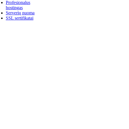
Profesionalus
hostingas
Serverių nuoma
SSL sertifikatai