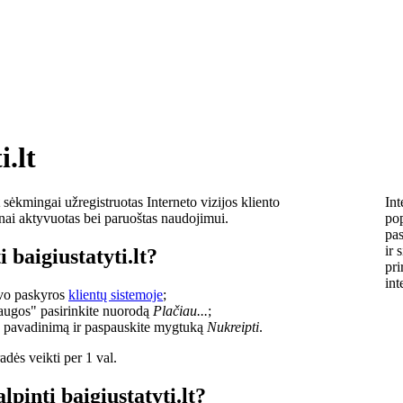
i.lt
sėkmingai užregistruotas Interneto vizijos kliento
Int
lnai aktyvuotas bei paruoštas naudojimui.
pop
pas
ir 
 baigiustatyti.lt?
pri
int
savo paskyros
klientų sistemoje
;
laugos" pasirinkite nuorodą
Plačiau...
;
o pavadinimą ir paspauskite mygtuką
Nukreipti
.
dės veikti per 1 val.
lpinti baigiustatyti.lt?