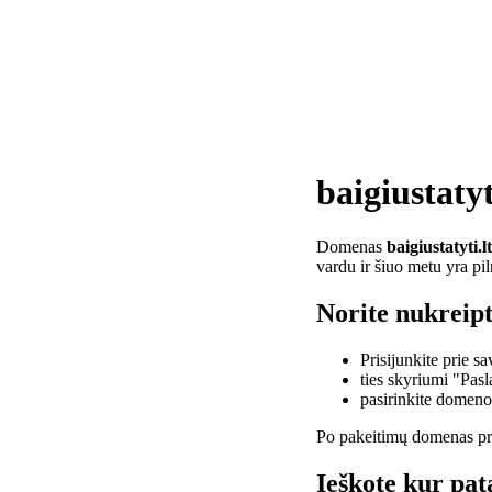
baigiustatyt
Domenas
baigiustatyti.lt
vardu ir šiuo metu yra pi
Norite nukreipti
Prisijunkite prie 
ties skyriumi "Pas
pasirinkite domen
Po pakeitimų domenas pra
Ieškote kur pata