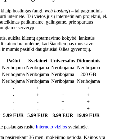
 kitaip hostingas (angl.
web hosting
) – tai pagrindinis
rti internete. Tai vietos jūsų internetiniam projektui, el.
suteikimas patikimame, galingame, prie spartaus
jungtame serveryje.
tis, aukšta klientų aptarnavimo kokybė, lankstūs
ukli kainodara nulėmė, kad šiandien pas mus savo
a ir mumis pasitiki daugiausiai šalies gyventojų.
Paštui
Svetainei
Universalus
Didmeninis
Neribojama
Neribojama
Neribojama
Neribojama
Neribojama
Neribojama
Neribojama
200 GB
Neribojama
Neribojama
Neribojama
Neribojama
-
+
+
+
-
+
+
+
-
-
+
+
-
-
-
+
*
5.99 EUR
5.99 EUR
8.99 EUR
19.99 EUR
e paslaugas rasite
Interneto vizijos
svetainėje.
ta pasirenkant 36 mėn. mokėjimo periodą. Kainos yra