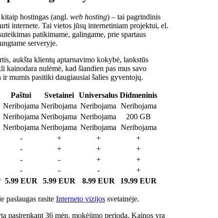
 kitaip hostingas (angl.
web hosting
) – tai pagrindinis
rti internete. Tai vietos jūsų internetiniam projektui, el.
suteikimas patikimame, galingame, prie spartaus
jungtame serveryje.
tis, aukšta klientų aptarnavimo kokybė, lankstūs
ukli kainodara nulėmė, kad šiandien pas mus savo
a ir mumis pasitiki daugiausiai šalies gyventojų.
Paštui
Svetainei
Universalus
Didmeninis
Neribojama
Neribojama
Neribojama
Neribojama
Neribojama
Neribojama
Neribojama
200 GB
Neribojama
Neribojama
Neribojama
Neribojama
-
+
+
+
-
+
+
+
-
-
+
+
-
-
-
+
*
5.99 EUR
5.99 EUR
8.99 EUR
19.99 EUR
e paslaugas rasite
Interneto vizijos
svetainėje.
ta pasirenkant 36 mėn. mokėjimo periodą. Kainos yra