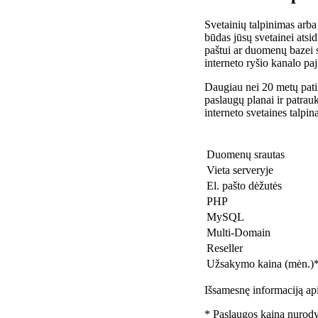
Svetainių talpinimas arba
būdas jūsų svetainei atsidu
paštui ar duomenų bazei 
interneto ryšio kanalo pa
Daugiau nei 20 metų patir
paslaugų planai ir patra
interneto svetaines talpin
Duomenų srautas
Vieta serveryje
El. pašto dėžutės
PHP
MySQL
Multi-Domain
Reseller
Užsakymo kaina (mėn.)
Išsamesnę informaciją api
* Paslaugos kaina nurody