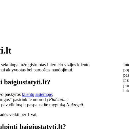
i.lt
sėkmingai užregistruotas Interneto vizijos kliento
Int
lnai aktyvuotas bei paruoštas naudojimui.
pop
pas
ir 
 baigiustatyti.lt?
pri
int
savo paskyros
klientų sistemoje
;
laugos" pasirinkite nuorodą
Plačiau...
;
o pavadinimą ir paspauskite mygtuką
Nukreipti
.
dės veikti per 1 val.
lpinti baigiustatyti.lt?