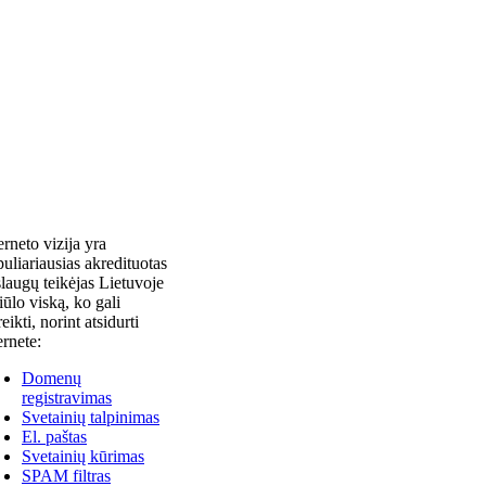
erneto vizija yra
uliariausias akredituotas
laugų teikėjas Lietuvoje
siūlo viską, ko gali
reikti, norint atsidurti
ernete:
Domenų
registravimas
Svetainių talpinimas
El. paštas
Svetainių kūrimas
SPAM filtras