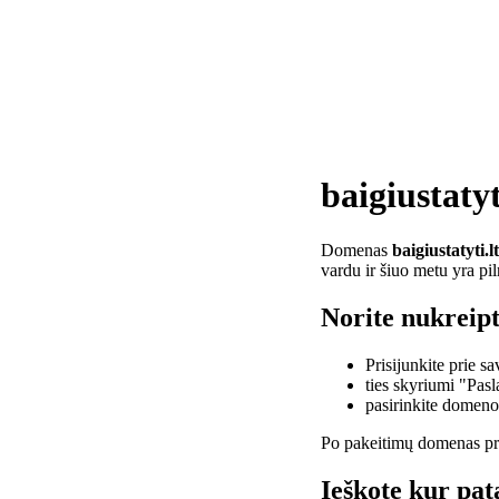
baigiustatyt
Domenas
baigiustatyti.lt
vardu ir šiuo metu yra pi
Norite nukreipti
Prisijunkite prie 
ties skyriumi "Pas
pasirinkite domen
Po pakeitimų domenas pra
Ieškote kur pata