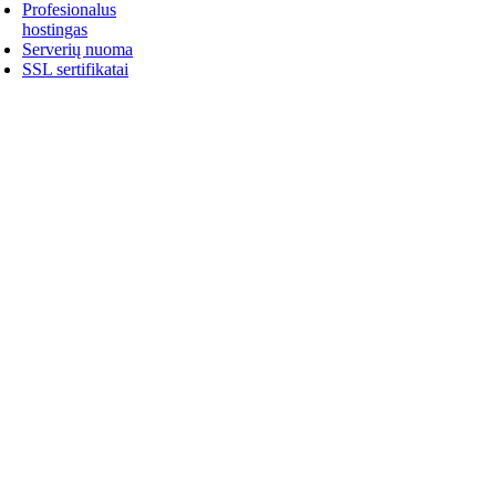
Profesionalus
hostingas
Serverių nuoma
SSL sertifikatai