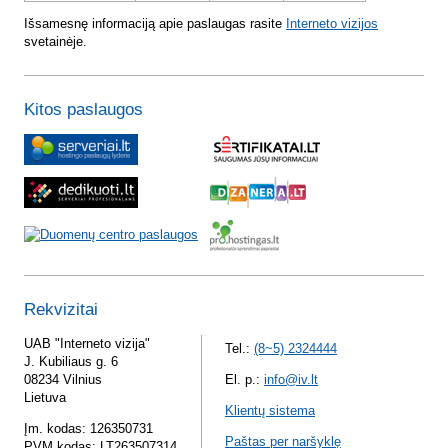
Išsamesnę informaciją apie paslaugas rasite
Interneto vizijos
svetainėje.
Kitos paslaugos
Rekvizitai
UAB "Interneto vizija"
Tel.:
(8~5) 2324444
J. Kubiliaus g. 6
08234 Vilnius
El. p.:
info@iv.lt
Lietuva
Klientų sistema
Įm. kodas: 126350731
Paštas per naršyklę
PVM kodas: LT263507314