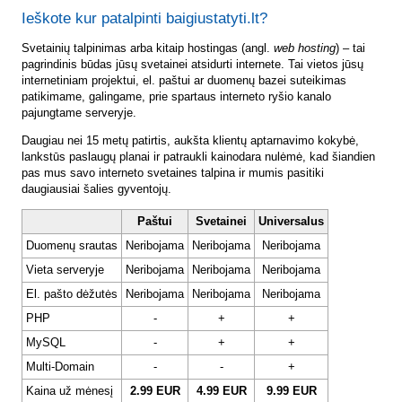
Ieškote kur patalpinti baigiustatyti.lt?
Svetainių talpinimas arba kitaip hostingas (angl.
web hosting
) – tai
pagrindinis būdas jūsų svetainei atsidurti internete. Tai vietos jūsų
internetiniam projektui, el. paštui ar duomenų bazei suteikimas
patikimame, galingame, prie spartaus interneto ryšio kanalo
pajungtame serveryje.
Daugiau nei 15 metų patirtis, aukšta klientų aptarnavimo kokybė,
lankstūs paslaugų planai ir patraukli kainodara nulėmė, kad šiandien
pas mus savo interneto svetaines talpina ir mumis pasitiki
daugiausiai šalies gyventojų.
Paštui
Svetainei
Universalus
Duomenų srautas
Neribojama
Neribojama
Neribojama
Vieta serveryje
Neribojama
Neribojama
Neribojama
El. pašto dėžutės
Neribojama
Neribojama
Neribojama
PHP
-
+
+
MySQL
-
+
+
Multi-Domain
-
-
+
Kaina už mėnesį
2.99 EUR
4.99 EUR
9.99 EUR