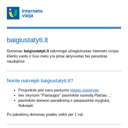
baigiustatyti.lt
Domenas
baigiustatyti.lt
sėkmingai užregistruotas Interneto vizijos
kliento vardu ir šiuo metu yra pilnai aktyvuotas bei paruoštas
naudojimui.
Norite nukreipti baigiustatyti.lt?
Prisijunkite prie savo paskyros
klientų sistemoje
;
ties skyriumi "Paslaugos" pasirinkite nuorodą
Plačiau...
;
pasirinkite domeno pavadinimą ir paspauskite mygtuką
Nukreipti
.
Po pakeitimų domenas pradės veikti per 1 val.