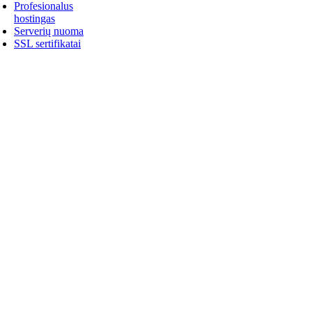
Profesionalus
hostingas
Serverių nuoma
SSL sertifikatai