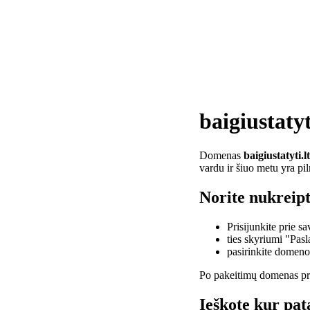
baigiustatyt
Domenas
baigiustatyti.lt
vardu ir šiuo metu yra pi
Norite nukreipti
Prisijunkite prie 
ties skyriumi "Pas
pasirinkite domen
Po pakeitimų domenas pra
Ieškote kur pata