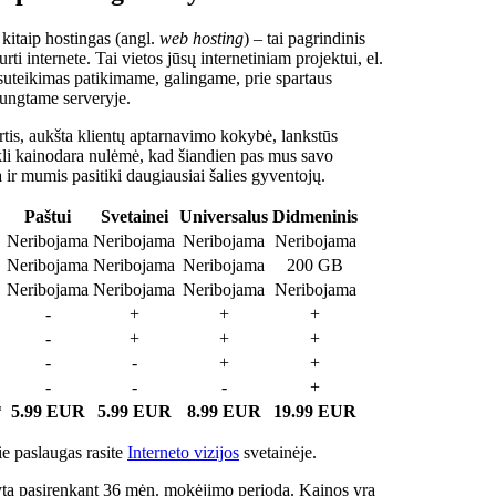
 kitaip hostingas (angl.
web hosting
) – tai pagrindinis
rti internete. Tai vietos jūsų internetiniam projektui, el.
suteikimas patikimame, galingame, prie spartaus
jungtame serveryje.
tis, aukšta klientų aptarnavimo kokybė, lankstūs
ukli kainodara nulėmė, kad šiandien pas mus savo
a ir mumis pasitiki daugiausiai šalies gyventojų.
Paštui
Svetainei
Universalus
Didmeninis
Neribojama
Neribojama
Neribojama
Neribojama
Neribojama
Neribojama
Neribojama
200 GB
Neribojama
Neribojama
Neribojama
Neribojama
-
+
+
+
-
+
+
+
-
-
+
+
-
-
-
+
*
5.99 EUR
5.99 EUR
8.99 EUR
19.99 EUR
e paslaugas rasite
Interneto vizijos
svetainėje.
ta pasirenkant 36 mėn. mokėjimo periodą. Kainos yra