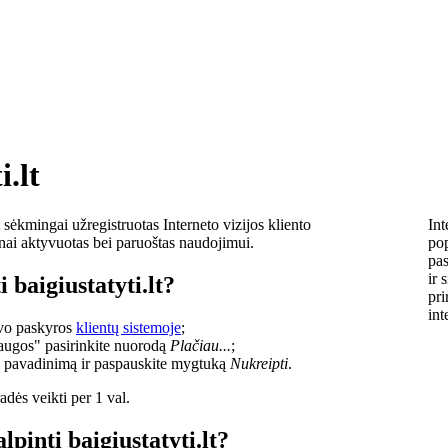
i.lt
sėkmingai užregistruotas Interneto vizijos kliento
Int
lnai aktyvuotas bei paruoštas naudojimui.
pop
pas
ir 
 baigiustatyti.lt?
pri
int
savo paskyros
klientų sistemoje
;
laugos" pasirinkite nuorodą
Plačiau...
;
o pavadinimą ir paspauskite mygtuką
Nukreipti
.
dės veikti per 1 val.
lpinti baigiustatyti.lt?