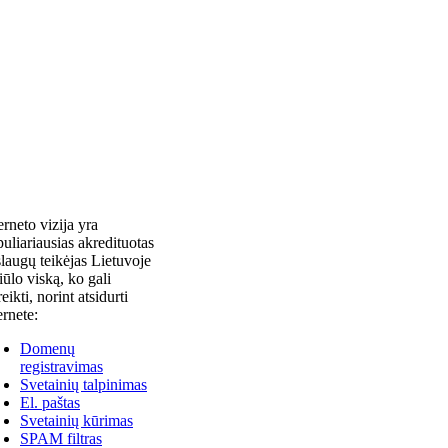
erneto vizija yra
uliariausias akredituotas
laugų teikėjas Lietuvoje
siūlo viską, ko gali
reikti, norint atsidurti
ernete:
Domenų
registravimas
Svetainių talpinimas
El. paštas
Svetainių kūrimas
SPAM filtras