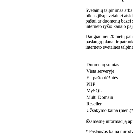
Svetainių talpinimas arba
būdas jūsų svetainei atsidu
paštui ar duomenų bazei 
interneto ryšio kanalo pa
Daugiau nei 20 metų patir
paslaugų planai ir patra
interneto svetaines talpin
Duomenų srautas
Vieta serveryje
El. pašto dėžutės
PHP
MySQL
Multi-Domain
Reseller
Užsakymo kaina (mėn.)
Išsamesnę informaciją api
* Paslaugos kaina nurody