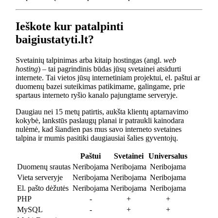
Ieškote kur patalpinti
baigiustatyti.lt?
Svetainių talpinimas arba kitaip hostingas (angl.
web
hosting
) – tai pagrindinis būdas jūsų svetainei atsidurti
internete. Tai vietos jūsų internetiniam projektui, el. paštui ar
duomenų bazei suteikimas patikimame, galingame, prie
spartaus interneto ryšio kanalo pajungtame serveryje.
Daugiau nei 15 metų patirtis, aukšta klientų aptarnavimo
kokybė, lankstūs paslaugų planai ir patraukli kainodara
nulėmė, kad šiandien pas mus savo interneto svetaines
talpina ir mumis pasitiki daugiausiai šalies gyventojų.
Paštui
Svetainei
Universalus
Duomenų srautas
Neribojama
Neribojama
Neribojama
Vieta serveryje
Neribojama
Neribojama
Neribojama
El. pašto dėžutės
Neribojama
Neribojama
Neribojama
PHP
-
+
+
MySQL
-
+
+