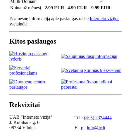
Multi-Domain
-
-
+
Kaina už mėnesį
2.99 EUR
4.99 EUR
9.99 EUR
Išsamesnę informaciją apie paslaugas rasite
Interneto vizijos
svetainėje.
Kitos paslaugos
Rekvizitai
UAB "Interneto vizija"
Tel.:
(8~5) 2324444
J. Kubiliaus g. 6
08234 Vilnius
El. p.:
info@iv.lt