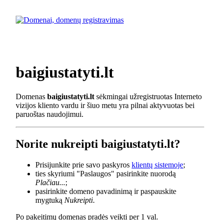
baigiustatyti.lt
Domenas
baigiustatyti.lt
sėkmingai užregistruotas Interneto
vizijos kliento vardu ir šiuo metu yra pilnai aktyvuotas bei
paruoštas naudojimui.
Norite nukreipti baigiustatyti.lt?
Prisijunkite prie savo paskyros
klientų sistemoje
;
ties skyriumi "Paslaugos" pasirinkite nuorodą
Plačiau...
;
pasirinkite domeno pavadinimą ir paspauskite
mygtuką
Nukreipti
.
Po pakeitimų domenas pradės veikti per 1 val.