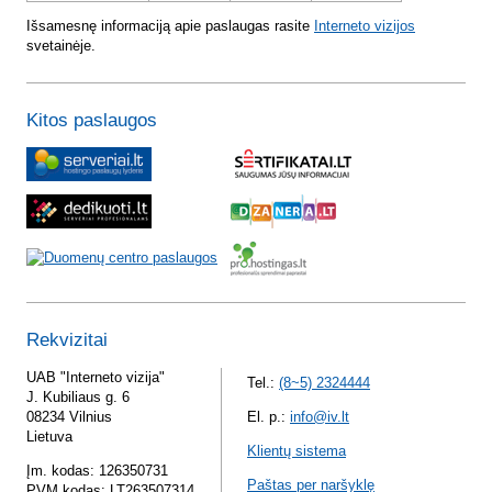
Išsamesnę informaciją apie paslaugas rasite
Interneto vizijos
svetainėje.
Kitos paslaugos
Rekvizitai
UAB "Interneto vizija"
Tel.:
(8~5) 2324444
J. Kubiliaus g. 6
08234 Vilnius
El. p.:
info@iv.lt
Lietuva
Klientų sistema
Įm. kodas: 126350731
Paštas per naršyklę
PVM kodas: LT263507314