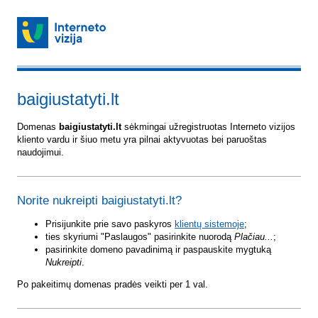
baigiustatyti.lt
Domenas
baigiustatyti.lt
sėkmingai užregistruotas Interneto vizijos
kliento vardu ir šiuo metu yra pilnai aktyvuotas bei paruoštas
naudojimui.
Norite nukreipti baigiustatyti.lt?
Prisijunkite prie savo paskyros
klientų sistemoje
;
ties skyriumi "Paslaugos" pasirinkite nuorodą
Plačiau...
;
pasirinkite domeno pavadinimą ir paspauskite mygtuką
Nukreipti
.
Po pakeitimų domenas pradės veikti per 1 val.