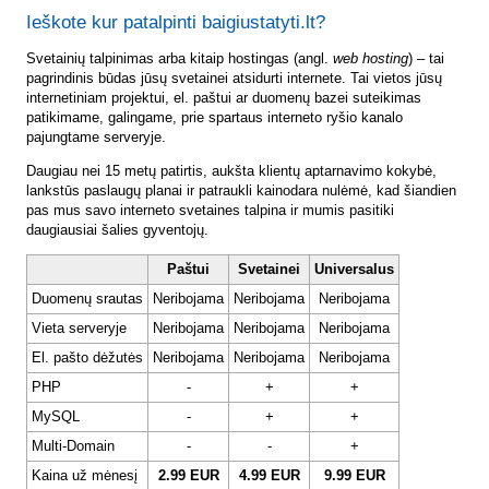
Ieškote kur patalpinti baigiustatyti.lt?
Svetainių talpinimas arba kitaip hostingas (angl.
web hosting
) – tai
pagrindinis būdas jūsų svetainei atsidurti internete. Tai vietos jūsų
internetiniam projektui, el. paštui ar duomenų bazei suteikimas
patikimame, galingame, prie spartaus interneto ryšio kanalo
pajungtame serveryje.
Daugiau nei 15 metų patirtis, aukšta klientų aptarnavimo kokybė,
lankstūs paslaugų planai ir patraukli kainodara nulėmė, kad šiandien
pas mus savo interneto svetaines talpina ir mumis pasitiki
daugiausiai šalies gyventojų.
Paštui
Svetainei
Universalus
Duomenų srautas
Neribojama
Neribojama
Neribojama
Vieta serveryje
Neribojama
Neribojama
Neribojama
El. pašto dėžutės
Neribojama
Neribojama
Neribojama
PHP
-
+
+
MySQL
-
+
+
Multi-Domain
-
-
+
Kaina už mėnesį
2.99 EUR
4.99 EUR
9.99 EUR