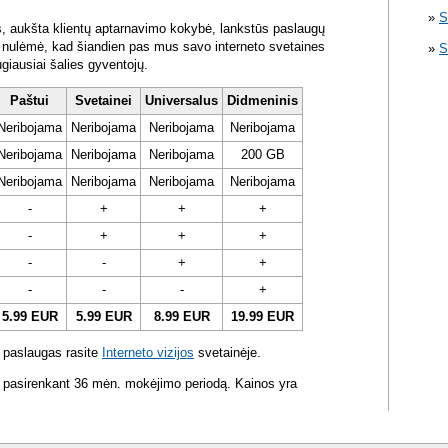
S
s, aukšta klientų aptarnavimo kokybė, lankstūs paslaugų
ra nulėmė, kad šiandien pas mus savo interneto svetaines
S
ugiausiai šalies gyventojų.
Paštui
Svetainei
Universalus
Didmeninis
Neribojama
Neribojama
Neribojama
Neribojama
Neribojama
Neribojama
Neribojama
200 GB
Neribojama
Neribojama
Neribojama
Neribojama
-
+
+
+
-
+
+
+
-
-
+
+
-
-
-
+
5.99 EUR
5.99 EUR
8.99 EUR
19.99 EUR
 paslaugas rasite
Interneto vizijos
svetainėje.
 pasirenkant 36 mėn. mokėjimo periodą. Kainos yra