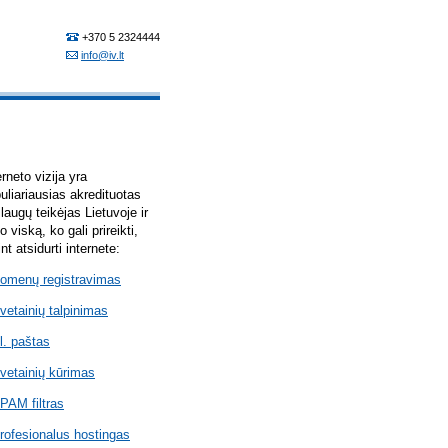
erneto vizija yra
uliariausias akredituotas
laugų teikėjas Lietuvoje ir
lo viską, ko gali prireikti,
int atsidurti internete:
omenų registravimas
vetainių talpinimas
l. paštas
vetainių kūrimas
PAM filtras
rofesionalus hostingas