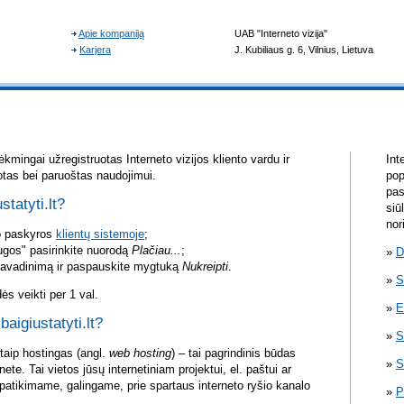
kmingai užregistruotas Interneto vizijos kliento vardu ir
Int
otas bei paruoštas naudojimui.
pop
pas
statyti.lt?
siū
nor
vo paskyros
klientų sistemoje
;
ugos" pasirinkite nuorodą
Plačiau...
;
D
pavadinimą ir paspauskite mygtuką
Nukreipti
.
S
s veikti per 1 val.
E
baigiustatyti.lt?
S
itaip hostingas (angl.
web hosting
) – tai pagrindinis būdas
S
rnete. Tai vietos jūsų internetiniam projektui, el. paštui ar
atikimame, galingame, prie spartaus interneto ryšio kanalo
P