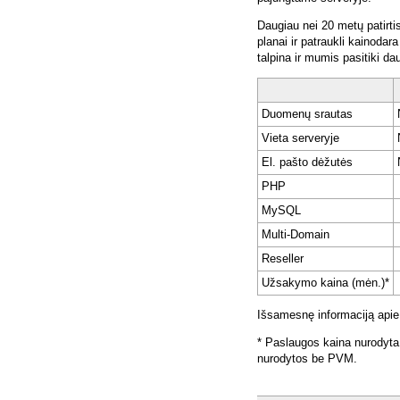
Daugiau nei 20 metų patirti
planai ir patraukli kainoda
talpina ir mumis pasitiki da
Duomenų srautas
Vieta serveryje
El. pašto dėžutės
PHP
MySQL
Multi-Domain
Reseller
Užsakymo kaina (mėn.)*
Išsamesnę informaciją apie
* Paslaugos kaina nurodyta
nurodytos be PVM.