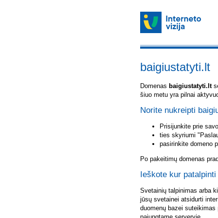
baigiustatyti.lt
Domenas
baigiustatyti.lt
sė
šiuo metu yra pilnai aktyvu
Norite nukreipti baigiu
Prisijunkite prie sa
ties skyriumi "Pasla
pasirinkite domeno 
Po pakeitimų domenas pradė
Ieškote kur patalpinti 
Svetainių talpinimas arba k
jūsų svetainei atsidurti inte
duomenų bazei suteikimas p
pajungtame serveryje.