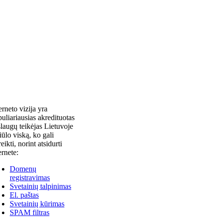
erneto vizija yra
uliariausias akredituotas
laugų teikėjas Lietuvoje
siūlo viską, ko gali
reikti, norint atsidurti
ernete:
Domenų
registravimas
Svetainių talpinimas
El. paštas
Svetainių kūrimas
SPAM filtras