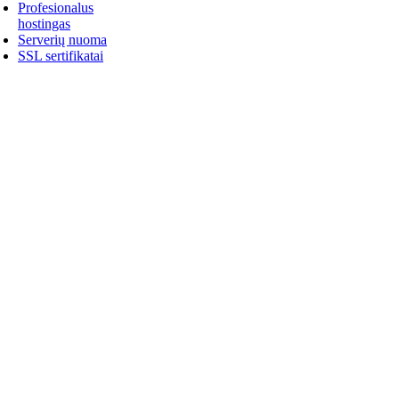
Profesionalus
hostingas
Serverių nuoma
SSL sertifikatai