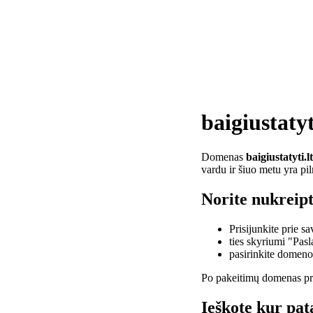
baigiustatyt
Domenas
baigiustatyti.lt
vardu ir šiuo metu yra pi
Norite nukreipti
Prisijunkite prie 
ties skyriumi "Pas
pasirinkite domen
Po pakeitimų domenas pra
Ieškote kur pata