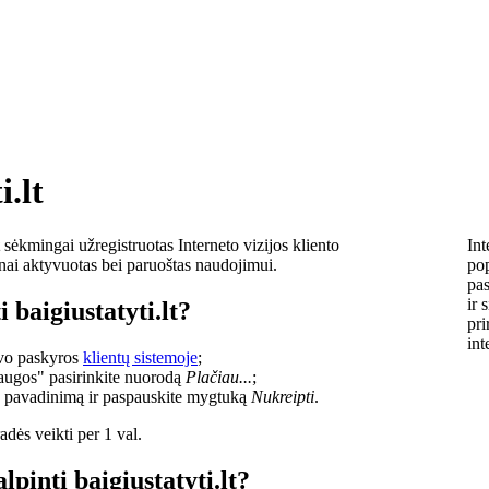
i.lt
sėkmingai užregistruotas Interneto vizijos kliento
Int
lnai aktyvuotas bei paruoštas naudojimui.
pop
pas
ir 
 baigiustatyti.lt?
pri
int
savo paskyros
klientų sistemoje
;
laugos" pasirinkite nuorodą
Plačiau...
;
o pavadinimą ir paspauskite mygtuką
Nukreipti
.
dės veikti per 1 val.
lpinti baigiustatyti.lt?