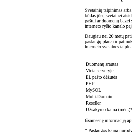
Svetainių talpinimas arba
būdas jūsų svetainei atsidu
paštui ar duomenų bazei 
interneto ryšio kanalo pa
Daugiau nei 20 metų patir
paslaugų planai ir patra
interneto svetaines talpin
Duomenų srautas
Vieta serveryje
El. pašto dėžutės
PHP
MySQL
Multi-Domain
Reseller
Užsakymo kaina (mėn.)
Išsamesnę informaciją api
* Paslaugos kaina nurody