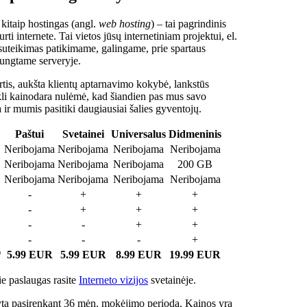
 kitaip hostingas (angl.
web hosting
) – tai pagrindinis
rti internete. Tai vietos jūsų internetiniam projektui, el.
suteikimas patikimame, galingame, prie spartaus
jungtame serveryje.
tis, aukšta klientų aptarnavimo kokybė, lankstūs
ukli kainodara nulėmė, kad šiandien pas mus savo
a ir mumis pasitiki daugiausiai šalies gyventojų.
Paštui
Svetainei
Universalus
Didmeninis
Neribojama
Neribojama
Neribojama
Neribojama
Neribojama
Neribojama
Neribojama
200 GB
Neribojama
Neribojama
Neribojama
Neribojama
-
+
+
+
-
+
+
+
-
-
+
+
-
-
-
+
*
5.99 EUR
5.99 EUR
8.99 EUR
19.99 EUR
e paslaugas rasite
Interneto vizijos
svetainėje.
ta pasirenkant 36 mėn. mokėjimo periodą. Kainos yra