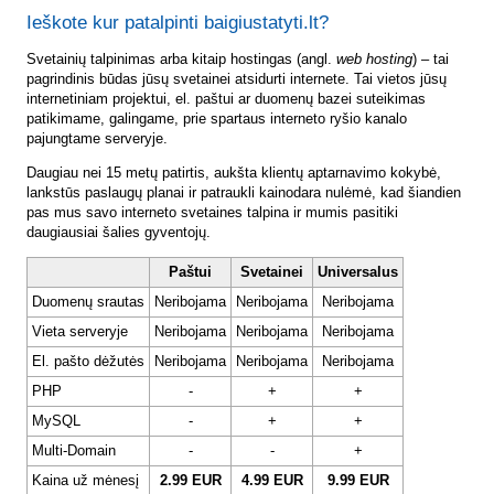
Ieškote kur patalpinti baigiustatyti.lt?
Svetainių talpinimas arba kitaip hostingas (angl.
web hosting
) – tai
pagrindinis būdas jūsų svetainei atsidurti internete. Tai vietos jūsų
internetiniam projektui, el. paštui ar duomenų bazei suteikimas
patikimame, galingame, prie spartaus interneto ryšio kanalo
pajungtame serveryje.
Daugiau nei 15 metų patirtis, aukšta klientų aptarnavimo kokybė,
lankstūs paslaugų planai ir patraukli kainodara nulėmė, kad šiandien
pas mus savo interneto svetaines talpina ir mumis pasitiki
daugiausiai šalies gyventojų.
Paštui
Svetainei
Universalus
Duomenų srautas
Neribojama
Neribojama
Neribojama
Vieta serveryje
Neribojama
Neribojama
Neribojama
El. pašto dėžutės
Neribojama
Neribojama
Neribojama
PHP
-
+
+
MySQL
-
+
+
Multi-Domain
-
-
+
Kaina už mėnesį
2.99 EUR
4.99 EUR
9.99 EUR