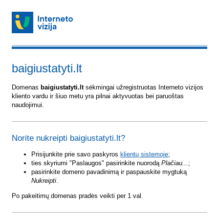
baigiustatyti.lt
Domenas
baigiustatyti.lt
sėkmingai užregistruotas Interneto vizijos
kliento vardu ir šiuo metu yra pilnai aktyvuotas bei paruoštas
naudojimui.
Norite nukreipti baigiustatyti.lt?
Prisijunkite prie savo paskyros
klientų sistemoje
;
ties skyriumi "Paslaugos" pasirinkite nuorodą
Plačiau...
;
pasirinkite domeno pavadinimą ir paspauskite mygtuką
Nukreipti
.
Po pakeitimų domenas pradės veikti per 1 val.