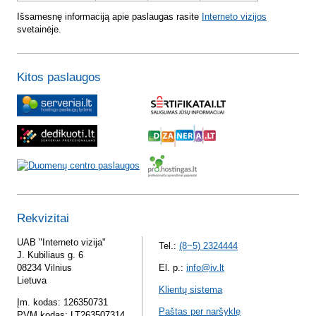
Išsamesnę informaciją apie paslaugas rasite
Interneto vizijos
svetainėje.
Kitos paslaugos
Rekvizitai
UAB "Interneto vizija"
Tel.:
(8~5) 2324444
J. Kubiliaus g. 6
08234 Vilnius
El. p.:
info@iv.lt
Lietuva
Klientų sistema
Įm. kodas: 126350731
Paštas per naršyklę
PVM kodas: LT263507314