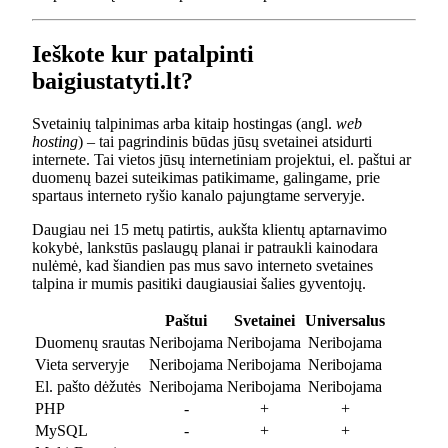
Ieškote kur patalpinti
baigiustatyti.lt?
Svetainių talpinimas arba kitaip hostingas (angl.
web
hosting
) – tai pagrindinis būdas jūsų svetainei atsidurti
internete. Tai vietos jūsų internetiniam projektui, el. paštui ar
duomenų bazei suteikimas patikimame, galingame, prie
spartaus interneto ryšio kanalo pajungtame serveryje.
Daugiau nei 15 metų patirtis, aukšta klientų aptarnavimo
kokybė, lankstūs paslaugų planai ir patraukli kainodara
nulėmė, kad šiandien pas mus savo interneto svetaines
talpina ir mumis pasitiki daugiausiai šalies gyventojų.
Paštui
Svetainei
Universalus
Duomenų srautas
Neribojama
Neribojama
Neribojama
Vieta serveryje
Neribojama
Neribojama
Neribojama
El. pašto dėžutės
Neribojama
Neribojama
Neribojama
PHP
-
+
+
MySQL
-
+
+