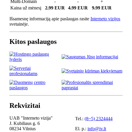
Multi-Domain
-
-
+
Kaina už mėnesį
2.99 EUR
4.99 EUR
9.99 EUR
Išsamesnę informaciją apie paslaugas rasite
Interneto vizijos
svetainėje.
Kitos paslaugos
Rekvizitai
UAB "Interneto vizija"
Tel.:
(8~5) 2324444
J. Kubiliaus g. 6
08234 Vilnius
El. p.:
info@iv.lt