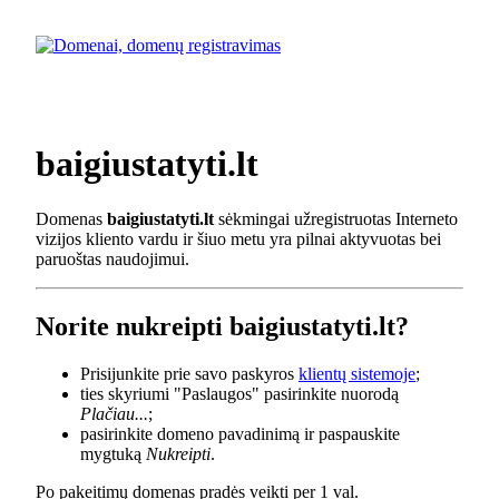
baigiustatyti.lt
Domenas
baigiustatyti.lt
sėkmingai užregistruotas Interneto
vizijos kliento vardu ir šiuo metu yra pilnai aktyvuotas bei
paruoštas naudojimui.
Norite nukreipti baigiustatyti.lt?
Prisijunkite prie savo paskyros
klientų sistemoje
;
ties skyriumi "Paslaugos" pasirinkite nuorodą
Plačiau...
;
pasirinkite domeno pavadinimą ir paspauskite
mygtuką
Nukreipti
.
Po pakeitimų domenas pradės veikti per 1 val.