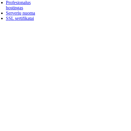
Profesionalus
hostingas
Serverių nuoma
SSL sertifikatai