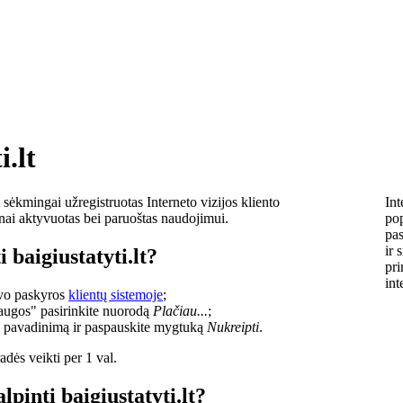
i.lt
sėkmingai užregistruotas Interneto vizijos kliento
Int
lnai aktyvuotas bei paruoštas naudojimui.
pop
pas
ir 
 baigiustatyti.lt?
pri
int
savo paskyros
klientų sistemoje
;
laugos" pasirinkite nuorodą
Plačiau...
;
o pavadinimą ir paspauskite mygtuką
Nukreipti
.
dės veikti per 1 val.
lpinti baigiustatyti.lt?