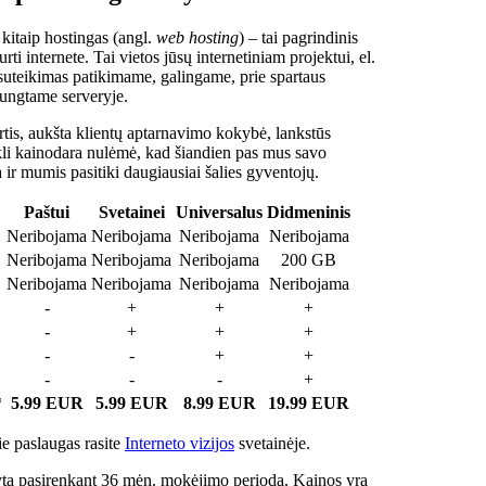
 kitaip hostingas (angl.
web hosting
) – tai pagrindinis
rti internete. Tai vietos jūsų internetiniam projektui, el.
suteikimas patikimame, galingame, prie spartaus
jungtame serveryje.
tis, aukšta klientų aptarnavimo kokybė, lankstūs
ukli kainodara nulėmė, kad šiandien pas mus savo
a ir mumis pasitiki daugiausiai šalies gyventojų.
Paštui
Svetainei
Universalus
Didmeninis
Neribojama
Neribojama
Neribojama
Neribojama
Neribojama
Neribojama
Neribojama
200 GB
Neribojama
Neribojama
Neribojama
Neribojama
-
+
+
+
-
+
+
+
-
-
+
+
-
-
-
+
*
5.99 EUR
5.99 EUR
8.99 EUR
19.99 EUR
e paslaugas rasite
Interneto vizijos
svetainėje.
ta pasirenkant 36 mėn. mokėjimo periodą. Kainos yra