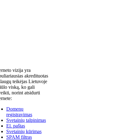
erneto vizija yra
uliariausias akredituotas
laugų teikėjas Lietuvoje
siūlo viską, ko gali
reikti, norint atsidurti
ernete:
Domenų
registravimas
Svetainių talpinimas
El. paštas
Svetainių kūrimas
SPAM filtras