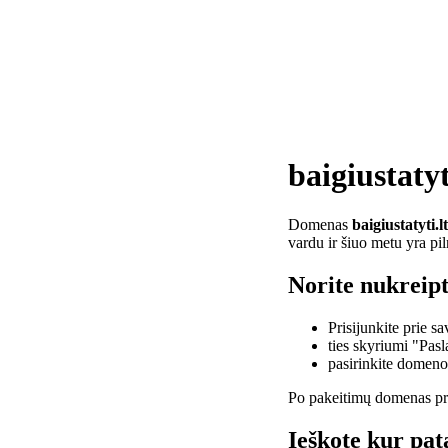
baigiustatyt
Domenas
baigiustatyti.lt
vardu ir šiuo metu yra pi
Norite nukreipti
Prisijunkite prie 
ties skyriumi "Pas
pasirinkite domen
Po pakeitimų domenas pra
Ieškote kur pata