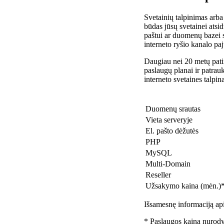
Svetainių talpinimas arba
būdas jūsų svetainei atsidu
paštui ar duomenų bazei 
interneto ryšio kanalo pa
Daugiau nei 20 metų patir
paslaugų planai ir patra
interneto svetaines talpin
Duomenų srautas
Vieta serveryje
El. pašto dėžutės
PHP
MySQL
Multi-Domain
Reseller
Užsakymo kaina (mėn.)
Išsamesnę informaciją api
* Paslaugos kaina nurody