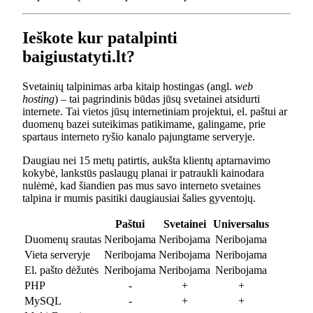
Ieškote kur patalpinti
baigiustatyti.lt?
Svetainių talpinimas arba kitaip hostingas (angl.
web
hosting
) – tai pagrindinis būdas jūsų svetainei atsidurti
internete. Tai vietos jūsų internetiniam projektui, el. paštui ar
duomenų bazei suteikimas patikimame, galingame, prie
spartaus interneto ryšio kanalo pajungtame serveryje.
Daugiau nei 15 metų patirtis, aukšta klientų aptarnavimo
kokybė, lankstūs paslaugų planai ir patraukli kainodara
nulėmė, kad šiandien pas mus savo interneto svetaines
talpina ir mumis pasitiki daugiausiai šalies gyventojų.
Paštui
Svetainei
Universalus
Duomenų srautas
Neribojama
Neribojama
Neribojama
Vieta serveryje
Neribojama
Neribojama
Neribojama
El. pašto dėžutės
Neribojama
Neribojama
Neribojama
PHP
-
+
+
MySQL
-
+
+