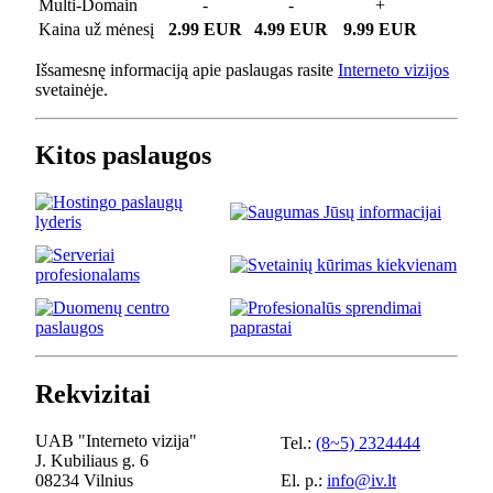
Multi-Domain
-
-
+
Kaina už mėnesį
2.99 EUR
4.99 EUR
9.99 EUR
Išsamesnę informaciją apie paslaugas rasite
Interneto vizijos
svetainėje.
Kitos paslaugos
Rekvizitai
UAB "Interneto vizija"
Tel.:
(8~5) 2324444
J. Kubiliaus g. 6
08234 Vilnius
El. p.:
info@iv.lt