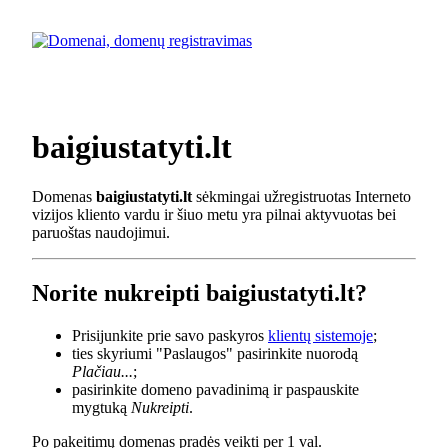
baigiustatyti.lt
Domenas
baigiustatyti.lt
sėkmingai užregistruotas Interneto
vizijos kliento vardu ir šiuo metu yra pilnai aktyvuotas bei
paruoštas naudojimui.
Norite nukreipti baigiustatyti.lt?
Prisijunkite prie savo paskyros
klientų sistemoje
;
ties skyriumi "Paslaugos" pasirinkite nuorodą
Plačiau...
;
pasirinkite domeno pavadinimą ir paspauskite
mygtuką
Nukreipti
.
Po pakeitimų domenas pradės veikti per 1 val.