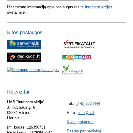
Išsamesnę informaciją apie paslaugas rasite
Interneto vizijos
svetainėje.
Kitos paslaugos
Rekvizitai
UAB "Interneto vizija"
Tel.:
(8~5) 2324444
J. Kubiliaus g. 6
08234 Vilnius
El. p.:
info@iv.lt
Lietuva
Klientų sistema
Įm. kodas: 126350731
Paštas per naršyklę
PVM kodas: LT263507314