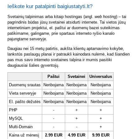
Ieškote kur patalpinti baigiustatyti.lt?
Svetainių talpinimas arba kitaip hostingas (angl.
web hosting
) – tai
pagrindinis būdas jūsų svetainei atsidurti internete. Tai vietos jūsų
internetiniam projektui, el. paštui ar duomenų bazei suteikimas
patikimame, galingame, prie spartaus interneto ryšio kanalo
pajungtame serveryje.
Daugiau nei 15 metų patirtis, aukšta klientų aptarnavimo kokybė,
lankstūs paslaugų planai ir patraukli kainodara nulėmė, kad šiandien
pas mus savo interneto svetaines talpina ir mumis pasitiki
daugiausiai šalies gyventojų.
Paštui
Svetainei
Universalus
Duomenų srautas
Neribojama
Neribojama
Neribojama
Vieta serveryje
Neribojama
Neribojama
Neribojama
El. pašto dėžutės
Neribojama
Neribojama
Neribojama
PHP
-
+
+
MySQL
-
+
+
Multi-Domain
-
-
+
Kaina už mėnesį
2.99 EUR
4.99 EUR
9.99 EUR