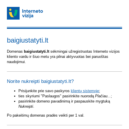
baigiustatyti.lt
Domenas
baigiustatyti.lt
sėkmingai užregistruotas Interneto vizijos
kliento vardu ir šiuo metu yra pilnai aktyvuotas bei paruoštas
naudojimui.
Norite nukreipti baigiustatyti.lt?
Prisijunkite prie savo paskyros
klientų sistemoje
;
ties skyriumi "Paslaugos" pasirinkite nuorodą
Plačiau...
;
pasirinkite domeno pavadinimą ir paspauskite mygtuką
Nukreipti
.
Po pakeitimų domenas pradės veikti per 1 val.