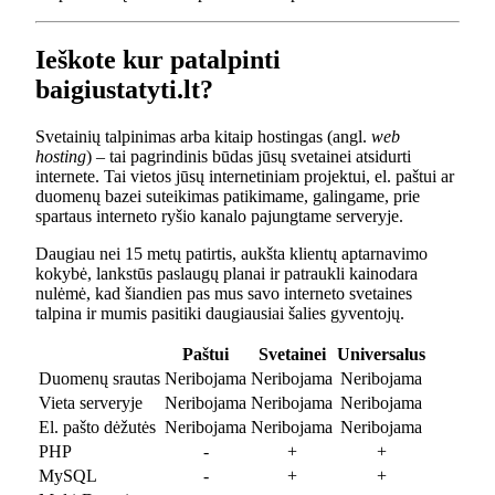
Ieškote kur patalpinti
baigiustatyti.lt?
Svetainių talpinimas arba kitaip hostingas (angl.
web
hosting
) – tai pagrindinis būdas jūsų svetainei atsidurti
internete. Tai vietos jūsų internetiniam projektui, el. paštui ar
duomenų bazei suteikimas patikimame, galingame, prie
spartaus interneto ryšio kanalo pajungtame serveryje.
Daugiau nei 15 metų patirtis, aukšta klientų aptarnavimo
kokybė, lankstūs paslaugų planai ir patraukli kainodara
nulėmė, kad šiandien pas mus savo interneto svetaines
talpina ir mumis pasitiki daugiausiai šalies gyventojų.
Paštui
Svetainei
Universalus
Duomenų srautas
Neribojama
Neribojama
Neribojama
Vieta serveryje
Neribojama
Neribojama
Neribojama
El. pašto dėžutės
Neribojama
Neribojama
Neribojama
PHP
-
+
+
MySQL
-
+
+