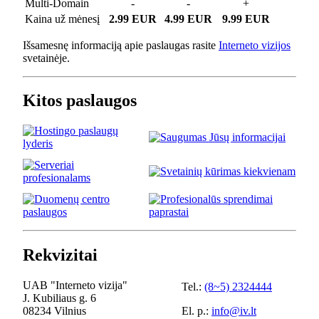
Multi-Domain
-
-
+
Kaina už mėnesį
2.99 EUR
4.99 EUR
9.99 EUR
Išsamesnę informaciją apie paslaugas rasite
Interneto vizijos
svetainėje.
Kitos paslaugos
Rekvizitai
UAB "Interneto vizija"
Tel.:
(8~5) 2324444
J. Kubiliaus g. 6
08234 Vilnius
El. p.:
info@iv.lt