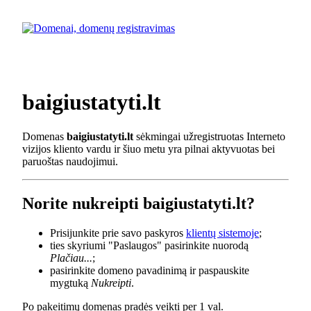
baigiustatyti.lt
Domenas
baigiustatyti.lt
sėkmingai užregistruotas Interneto
vizijos kliento vardu ir šiuo metu yra pilnai aktyvuotas bei
paruoštas naudojimui.
Norite nukreipti baigiustatyti.lt?
Prisijunkite prie savo paskyros
klientų sistemoje
;
ties skyriumi "Paslaugos" pasirinkite nuorodą
Plačiau...
;
pasirinkite domeno pavadinimą ir paspauskite
mygtuką
Nukreipti
.
Po pakeitimų domenas pradės veikti per 1 val.