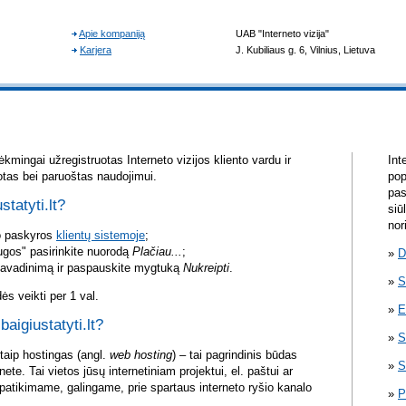
kmingai užregistruotas Interneto vizijos kliento vardu ir
Int
otas bei paruoštas naudojimui.
pop
pas
statyti.lt?
siū
nor
vo paskyros
klientų sistemoje
;
ugos" pasirinkite nuorodą
Plačiau...
;
D
pavadinimą ir paspauskite mygtuką
Nukreipti
.
S
s veikti per 1 val.
E
baigiustatyti.lt?
S
itaip hostingas (angl.
web hosting
) – tai pagrindinis būdas
S
rnete. Tai vietos jūsų internetiniam projektui, el. paštui ar
atikimame, galingame, prie spartaus interneto ryšio kanalo
P