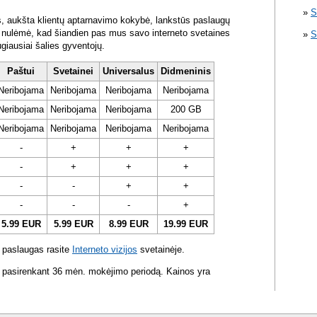
S
s, aukšta klientų aptarnavimo kokybė, lankstūs paslaugų
ra nulėmė, kad šiandien pas mus savo interneto svetaines
S
ugiausiai šalies gyventojų.
Paštui
Svetainei
Universalus
Didmeninis
Neribojama
Neribojama
Neribojama
Neribojama
Neribojama
Neribojama
Neribojama
200 GB
Neribojama
Neribojama
Neribojama
Neribojama
-
+
+
+
-
+
+
+
-
-
+
+
-
-
-
+
5.99 EUR
5.99 EUR
8.99 EUR
19.99 EUR
 paslaugas rasite
Interneto vizijos
svetainėje.
 pasirenkant 36 mėn. mokėjimo periodą. Kainos yra