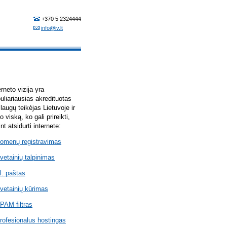
erneto vizija yra
uliariausias akredituotas
laugų teikėjas Lietuvoje ir
lo viską, ko gali prireikti,
int atsidurti internete:
omenų registravimas
vetainių talpinimas
l. paštas
vetainių kūrimas
PAM filtras
rofesionalus hostingas