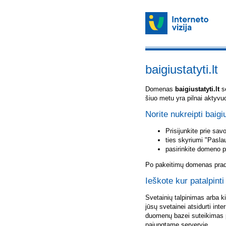
baigiustatyti.lt
Domenas
baigiustatyti.lt
sė
šiuo metu yra pilnai aktyvu
Norite nukreipti baigiu
Prisijunkite prie sa
ties skyriumi "Pasla
pasirinkite domeno 
Po pakeitimų domenas pradė
Ieškote kur patalpinti 
Svetainių talpinimas arba k
jūsų svetainei atsidurti inte
duomenų bazei suteikimas p
pajungtame serveryje.