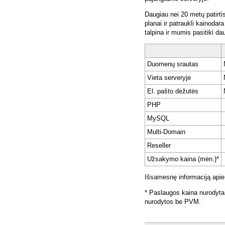
Daugiau nei 20 metų patirti
planai ir patraukli kainoda
talpina ir mumis pasitiki da
Duomenų srautas
Vieta serveryje
El. pašto dėžutės
PHP
MySQL
Multi-Domain
Reseller
Užsakymo kaina (mėn.)*
Išsamesnę informaciją apie
* Paslaugos kaina nurodyta
nurodytos be PVM.