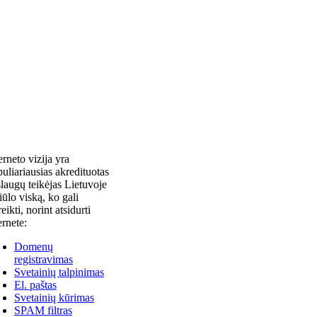
erneto vizija yra
uliariausias akredituotas
laugų teikėjas Lietuvoje
siūlo viską, ko gali
reikti, norint atsidurti
ernete:
Domenų
registravimas
Svetainių talpinimas
El. paštas
Svetainių kūrimas
SPAM filtras