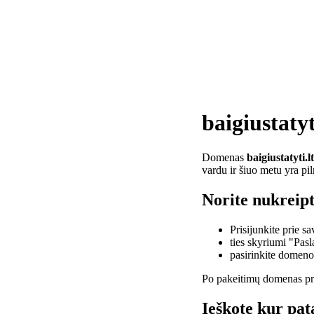
baigiustatyt
Domenas
baigiustatyti.lt
vardu ir šiuo metu yra pi
Norite nukreipti
Prisijunkite prie 
ties skyriumi "Pas
pasirinkite domen
Po pakeitimų domenas pra
Ieškote kur pata