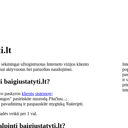
i.lt
sėkmingai užregistruotas Interneto vizijos kliento
Int
lnai aktyvuotas bei paruoštas naudojimui.
pop
pas
ir 
 baigiustatyti.lt?
pri
int
savo paskyros
klientų sistemoje
;
laugos" pasirinkite nuorodą
Plačiau...
;
o pavadinimą ir paspauskite mygtuką
Nukreipti
.
dės veikti per 1 val.
lpinti baigiustatyti.lt?