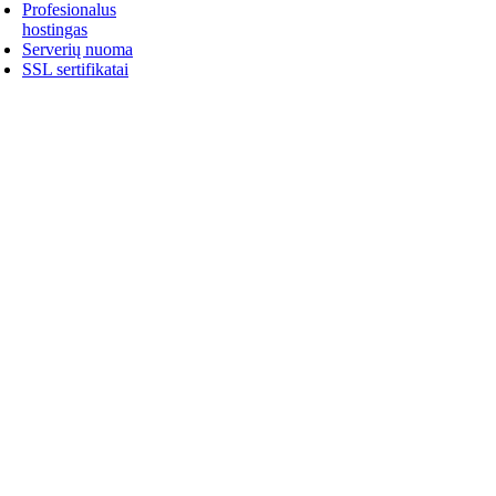
Profesionalus
hostingas
Serverių nuoma
SSL sertifikatai