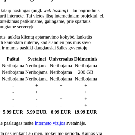
 kitaip hostingas (angl.
web hosting
) – tai pagrindinis
rti internete. Tai vietos jūsų internetiniam projektui, el.
suteikimas patikimame, galingame, prie spartaus
jungtame serveryje.
tis, aukšta klientų aptarnavimo kokybė, lankstūs
ukli kainodara nulėmė, kad šiandien pas mus savo
a ir mumis pasitiki daugiausiai šalies gyventojų.
Paštui
Svetainei
Universalus
Didmeninis
Neribojama
Neribojama
Neribojama
Neribojama
Neribojama
Neribojama
Neribojama
200 GB
Neribojama
Neribojama
Neribojama
Neribojama
-
+
+
+
-
+
+
+
-
-
+
+
-
-
-
+
*
5.99 EUR
5.99 EUR
8.99 EUR
19.99 EUR
e paslaugas rasite
Interneto vizijos
svetainėje.
ta pasirenkant 36 mėn. mokėjimo periodą. Kainos yra