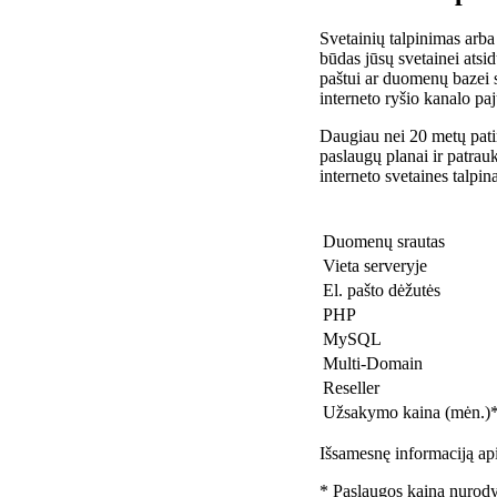
Svetainių talpinimas arba
būdas jūsų svetainei atsidu
paštui ar duomenų bazei 
interneto ryšio kanalo pa
Daugiau nei 20 metų patir
paslaugų planai ir patra
interneto svetaines talpin
Duomenų srautas
Vieta serveryje
El. pašto dėžutės
PHP
MySQL
Multi-Domain
Reseller
Užsakymo kaina (mėn.)
Išsamesnę informaciją api
* Paslaugos kaina nurody