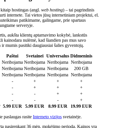
 kitaip hostingas (angl.
web hosting
) – tai pagrindinis
rti internete. Tai vietos jūsų internetiniam projektui, el.
suteikimas patikimame, galingame, prie spartaus
jungtame serveryje.
tis, aukšta klientų aptarnavimo kokybė, lankstūs
ukli kainodara nulėmė, kad šiandien pas mus savo
a ir mumis pasitiki daugiausiai šalies gyventojų.
Paštui
Svetainei
Universalus
Didmeninis
Neribojama
Neribojama
Neribojama
Neribojama
Neribojama
Neribojama
Neribojama
200 GB
Neribojama
Neribojama
Neribojama
Neribojama
-
+
+
+
-
+
+
+
-
-
+
+
-
-
-
+
*
5.99 EUR
5.99 EUR
8.99 EUR
19.99 EUR
e paslaugas rasite
Interneto vizijos
svetainėje.
ta pasirenkant 36 mėn. mokėjimo periodą. Kainos yra