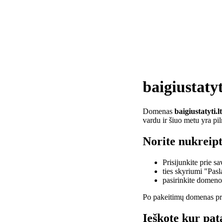
baigiustatyt
Domenas
baigiustatyti.lt
vardu ir šiuo metu yra pi
Norite nukreipti
Prisijunkite prie 
ties skyriumi "Pas
pasirinkite domen
Po pakeitimų domenas pra
Ieškote kur pata