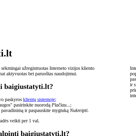
i.lt
sėkmingai užregistruotas Interneto vizijos kliento
Int
lnai aktyvuotas bei paruoštas naudojimui.
pop
pas
ir 
 baigiustatyti.lt?
pri
int
savo paskyros
klientų sistemoje
;
laugos" pasirinkite nuorodą
Plačiau...
;
o pavadinimą ir paspauskite mygtuką
Nukreipti
.
dės veikti per 1 val.
lpinti baigiustatyti.lt?