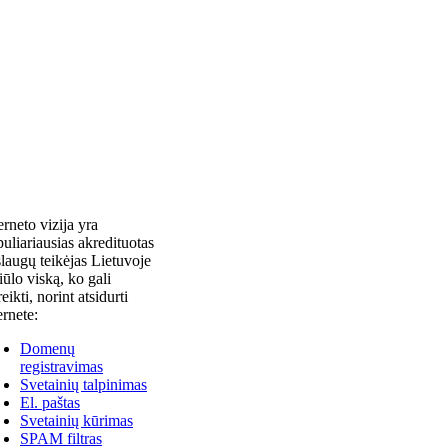
erneto vizija yra
uliariausias akredituotas
laugų teikėjas Lietuvoje
siūlo viską, ko gali
reikti, norint atsidurti
ernete:
Domenų
registravimas
Svetainių talpinimas
El. paštas
Svetainių kūrimas
SPAM filtras