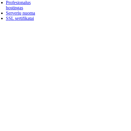
Profesionalus
hostingas
Serverių nuoma
SSL sertifikatai