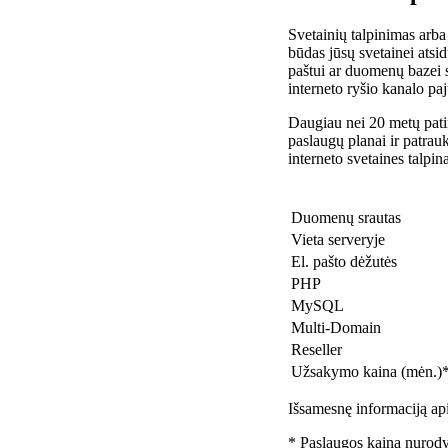
Svetainių talpinimas arba
būdas jūsų svetainei atsidu
paštui ar duomenų bazei 
interneto ryšio kanalo pa
Daugiau nei 20 metų patir
paslaugų planai ir patra
interneto svetaines talpin
Duomenų srautas
Vieta serveryje
El. pašto dėžutės
PHP
MySQL
Multi-Domain
Reseller
Užsakymo kaina (mėn.)
Išsamesnę informaciją api
* Paslaugos kaina nurody