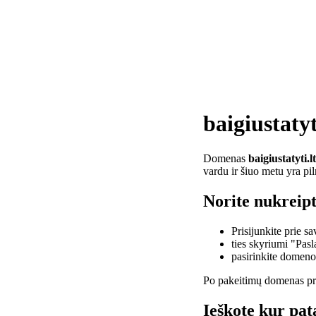
baigiustatyt
Domenas
baigiustatyti.lt
vardu ir šiuo metu yra pi
Norite nukreipti
Prisijunkite prie 
ties skyriumi "Pas
pasirinkite domen
Po pakeitimų domenas pra
Ieškote kur pata