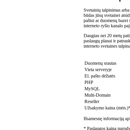
Svetainių talpinimas arba
būdas jūsų svetainei atsidu
paštui ar duomenų bazei 
interneto ryšio kanalo pa
Daugiau nei 20 metų patir
paslaugų planai ir patra
interneto svetaines talpin
Duomenų srautas
Vieta serveryje
El. pašto dėžutės
PHP
MySQL
Multi-Domain
Reseller
Užsakymo kaina (mėn.)
Išsamesnę informaciją api
* Paslaugos kaina nurody