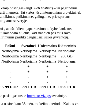
 kitaip hostingas (angl.
web hosting
) – tai pagrindinis
rti internete. Tai vietos jūsų internetiniam projektui, el.
suteikimas patikimame, galingame, prie spartaus
jungtame serveryje.
tis, aukšta klientų aptarnavimo kokybė, lankstūs
ukli kainodara nulėmė, kad šiandien pas mus savo
a ir mumis pasitiki daugiausiai šalies gyventojų.
Paštui
Svetainei
Universalus
Didmeninis
Neribojama
Neribojama
Neribojama
Neribojama
Neribojama
Neribojama
Neribojama
200 GB
Neribojama
Neribojama
Neribojama
Neribojama
-
+
+
+
-
+
+
+
-
-
+
+
-
-
-
+
*
5.99 EUR
5.99 EUR
8.99 EUR
19.99 EUR
e paslaugas rasite
Interneto vizijos
svetainėje.
ta pasirenkant 36 mėn. mokėjimo periodą. Kainos yra