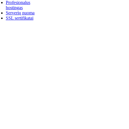
Profesionalus
hostingas
Serverių nuoma
SSL sertifikatai