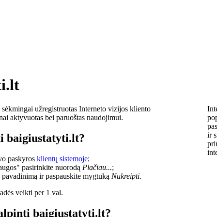
i.lt
sėkmingai užregistruotas Interneto vizijos kliento
Int
lnai aktyvuotas bei paruoštas naudojimui.
pop
pas
ir 
 baigiustatyti.lt?
pri
int
savo paskyros
klientų sistemoje
;
laugos" pasirinkite nuorodą
Plačiau...
;
o pavadinimą ir paspauskite mygtuką
Nukreipti
.
dės veikti per 1 val.
lpinti baigiustatyti.lt?