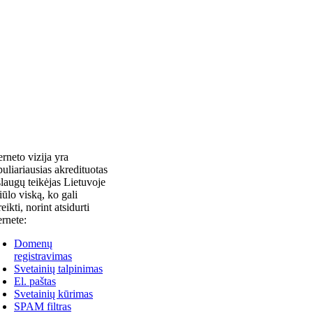
erneto vizija yra
uliariausias akredituotas
laugų teikėjas Lietuvoje
siūlo viską, ko gali
reikti, norint atsidurti
ernete:
Domenų
registravimas
Svetainių talpinimas
El. paštas
Svetainių kūrimas
SPAM filtras