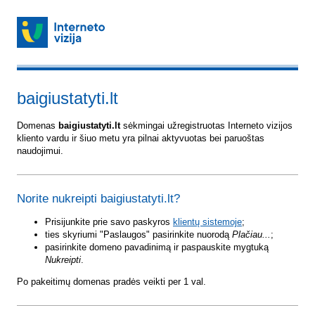
baigiustatyti.lt
Domenas
baigiustatyti.lt
sėkmingai užregistruotas Interneto vizijos
kliento vardu ir šiuo metu yra pilnai aktyvuotas bei paruoštas
naudojimui.
Norite nukreipti baigiustatyti.lt?
Prisijunkite prie savo paskyros
klientų sistemoje
;
ties skyriumi "Paslaugos" pasirinkite nuorodą
Plačiau...
;
pasirinkite domeno pavadinimą ir paspauskite mygtuką
Nukreipti
.
Po pakeitimų domenas pradės veikti per 1 val.