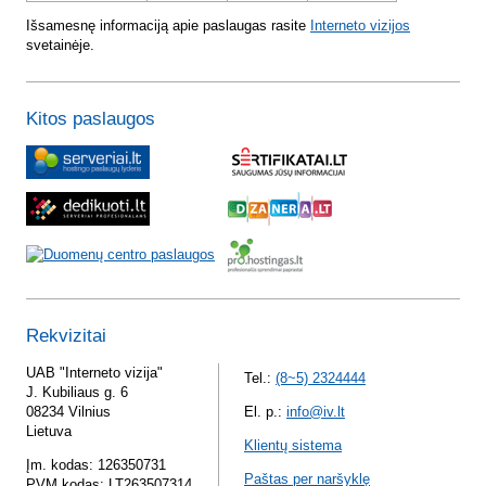
Išsamesnę informaciją apie paslaugas rasite
Interneto vizijos
svetainėje.
Kitos paslaugos
Rekvizitai
UAB "Interneto vizija"
Tel.:
(8~5) 2324444
J. Kubiliaus g. 6
08234 Vilnius
El. p.:
info@iv.lt
Lietuva
Klientų sistema
Įm. kodas: 126350731
Paštas per naršyklę
PVM kodas: LT263507314