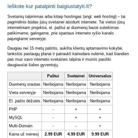
Ieškote kur patalpinti baigiustatyti.lt?
Svetainių talpinimas arba kitaip hostingas (angl.
web hosting
) – tai
pagrindinis būdas jūsų svetainei atsidurti internete. Tai vietos jūsų
internetiniam projektui, el. paštui ar duomenų bazei suteikimas
patikimame, galingame, prie spartaus interneto ryšio kanalo
pajungtame serveryje.
Daugiau nei 15 metų patirtis, aukšta klientų aptarnavimo kokybė,
lankstūs paslaugų planai ir patraukli kainodara nulėmė, kad šiandien
pas mus savo interneto svetaines talpina ir mumis pasitiki
daugiausiai šalies gyventojų.
Paštui
Svetainei
Universalus
Duomenų srautas
Neribojama
Neribojama
Neribojama
Vieta serveryje
Neribojama
Neribojama
Neribojama
El. pašto dėžutės
Neribojama
Neribojama
Neribojama
PHP
-
+
+
MySQL
-
+
+
Multi-Domain
-
-
+
Kaina už mėnesį
2.99 EUR
4.99 EUR
9.99 EUR