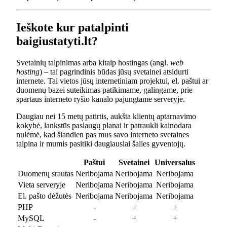
Ieškote kur patalpinti
baigiustatyti.lt?
Svetainių talpinimas arba kitaip hostingas (angl.
web
hosting
) – tai pagrindinis būdas jūsų svetainei atsidurti
internete. Tai vietos jūsų internetiniam projektui, el. paštui ar
duomenų bazei suteikimas patikimame, galingame, prie
spartaus interneto ryšio kanalo pajungtame serveryje.
Daugiau nei 15 metų patirtis, aukšta klientų aptarnavimo
kokybė, lankstūs paslaugų planai ir patraukli kainodara
nulėmė, kad šiandien pas mus savo interneto svetaines
talpina ir mumis pasitiki daugiausiai šalies gyventojų.
Paštui
Svetainei
Universalus
Duomenų srautas
Neribojama
Neribojama
Neribojama
Vieta serveryje
Neribojama
Neribojama
Neribojama
El. pašto dėžutės
Neribojama
Neribojama
Neribojama
PHP
-
+
+
MySQL
-
+
+