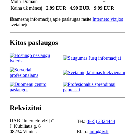
Multi-Domain
-
-
+
Kaina už mėnesį
2.99 EUR
4.99 EUR
9.99 EUR
Išsamesnę informaciją apie paslaugas rasite
Interneto vizijos
svetainėje.
Kitos paslaugos
Rekvizitai
UAB "Interneto vizija"
Tel.:
(8~5) 2324444
J. Kubiliaus g. 6
08234 Vilnius
El. p.:
info@iv.lt