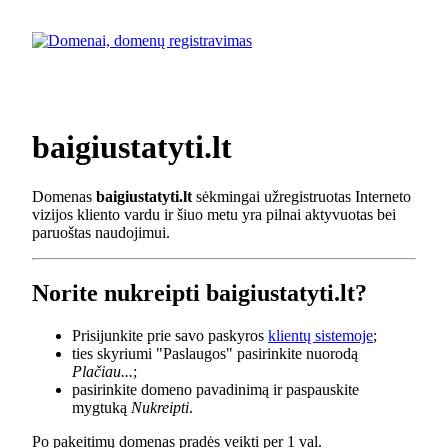
baigiustatyti.lt
Domenas
baigiustatyti.lt
sėkmingai užregistruotas Interneto
vizijos kliento vardu ir šiuo metu yra pilnai aktyvuotas bei
paruoštas naudojimui.
Norite nukreipti baigiustatyti.lt?
Prisijunkite prie savo paskyros
klientų sistemoje
;
ties skyriumi "Paslaugos" pasirinkite nuorodą
Plačiau...
;
pasirinkite domeno pavadinimą ir paspauskite
mygtuką
Nukreipti
.
Po pakeitimų domenas pradės veikti per 1 val.