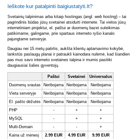
Ieškote kur patalpinti baigiustatyti.lt?
Svetainių talpinimas arba kitaip hostingas (angl.
web hosting
) – tai
pagrindinis būdas jūsų svetainei atsidurti internete. Tai vietos jūsų
internetiniam projektui, el. paštui ar duomenų bazei suteikimas
patikimame, galingame, prie spartaus interneto ryšio kanalo
pajungtame serveryje.
Daugiau nei 15 metų patirtis, aukšta klientų aptarnavimo kokybė,
lankstūs paslaugų planai ir patraukli kainodara nulėmė, kad šiandien
pas mus savo interneto svetaines talpina ir mumis pasitiki
daugiausiai šalies gyventojų.
Paštui
Svetainei
Universalus
Duomenų srautas
Neribojama
Neribojama
Neribojama
Vieta serveryje
Neribojama
Neribojama
Neribojama
El. pašto dėžutės
Neribojama
Neribojama
Neribojama
PHP
-
+
+
MySQL
-
+
+
Multi-Domain
-
-
+
Kaina už mėnesį
2.99 EUR
4.99 EUR
9.99 EUR