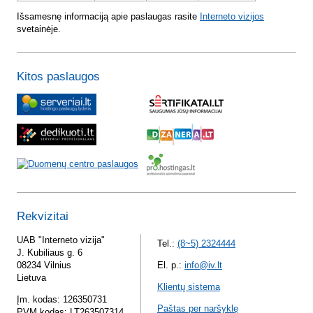
Išsamesnę informaciją apie paslaugas rasite
Interneto vizijos
svetainėje.
Kitos paslaugos
Rekvizitai
UAB "Interneto vizija"
Tel.:
(8~5) 2324444
J. Kubiliaus g. 6
08234 Vilnius
El. p.:
info@iv.lt
Lietuva
Klientų sistema
Įm. kodas: 126350731
Paštas per naršyklę
PVM kodas: LT263507314