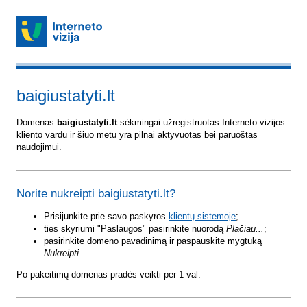
baigiustatyti.lt
Domenas
baigiustatyti.lt
sėkmingai užregistruotas Interneto vizijos
kliento vardu ir šiuo metu yra pilnai aktyvuotas bei paruoštas
naudojimui.
Norite nukreipti baigiustatyti.lt?
Prisijunkite prie savo paskyros
klientų sistemoje
;
ties skyriumi "Paslaugos" pasirinkite nuorodą
Plačiau...
;
pasirinkite domeno pavadinimą ir paspauskite mygtuką
Nukreipti
.
Po pakeitimų domenas pradės veikti per 1 val.