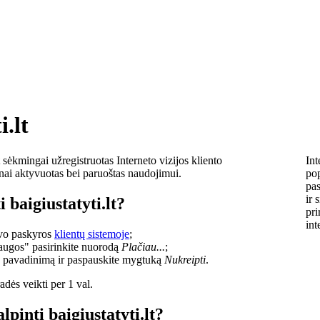
i.lt
sėkmingai užregistruotas Interneto vizijos kliento
Int
lnai aktyvuotas bei paruoštas naudojimui.
pop
pas
ir 
 baigiustatyti.lt?
pri
int
savo paskyros
klientų sistemoje
;
laugos" pasirinkite nuorodą
Plačiau...
;
o pavadinimą ir paspauskite mygtuką
Nukreipti
.
dės veikti per 1 val.
lpinti baigiustatyti.lt?