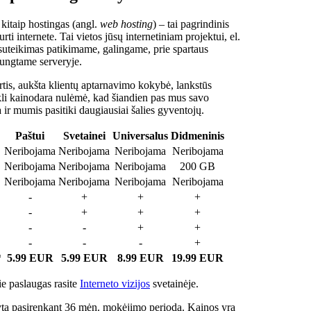
 kitaip hostingas (angl.
web hosting
) – tai pagrindinis
rti internete. Tai vietos jūsų internetiniam projektui, el.
suteikimas patikimame, galingame, prie spartaus
jungtame serveryje.
tis, aukšta klientų aptarnavimo kokybė, lankstūs
ukli kainodara nulėmė, kad šiandien pas mus savo
a ir mumis pasitiki daugiausiai šalies gyventojų.
Paštui
Svetainei
Universalus
Didmeninis
Neribojama
Neribojama
Neribojama
Neribojama
Neribojama
Neribojama
Neribojama
200 GB
Neribojama
Neribojama
Neribojama
Neribojama
-
+
+
+
-
+
+
+
-
-
+
+
-
-
-
+
*
5.99 EUR
5.99 EUR
8.99 EUR
19.99 EUR
e paslaugas rasite
Interneto vizijos
svetainėje.
ta pasirenkant 36 mėn. mokėjimo periodą. Kainos yra