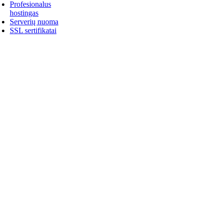
Profesionalus
hostingas
Serverių nuoma
SSL sertifikatai