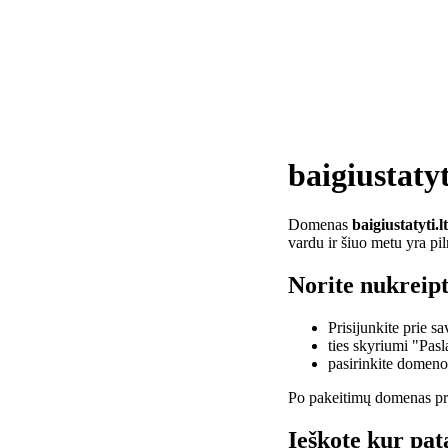
baigiustatyt
Domenas
baigiustatyti.lt
vardu ir šiuo metu yra pi
Norite nukreipti
Prisijunkite prie 
ties skyriumi "Pas
pasirinkite domen
Po pakeitimų domenas pra
Ieškote kur pata