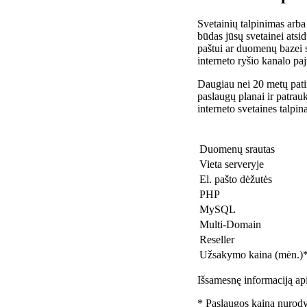
Svetainių talpinimas arba
būdas jūsų svetainei atsidu
paštui ar duomenų bazei 
interneto ryšio kanalo pa
Daugiau nei 20 metų patir
paslaugų planai ir patra
interneto svetaines talpin
Duomenų srautas
Vieta serveryje
El. pašto dėžutės
PHP
MySQL
Multi-Domain
Reseller
Užsakymo kaina (mėn.)
Išsamesnę informaciją api
* Paslaugos kaina nurody