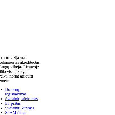
erneto vizija yra
uliariausias akredituotas
laugų teikėjas Lietuvoje
siūlo viską, ko gali
reikti, norint atsidurti
ernete:
Domenų
registravimas
Svetainių talpinimas
El. paštas
Svetainių kūrimas
SPAM filtras