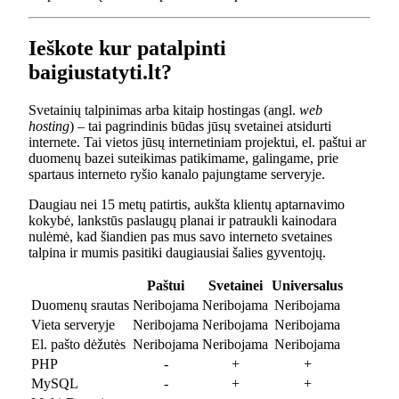
Ieškote kur patalpinti
baigiustatyti.lt?
Svetainių talpinimas arba kitaip hostingas (angl.
web
hosting
) – tai pagrindinis būdas jūsų svetainei atsidurti
internete. Tai vietos jūsų internetiniam projektui, el. paštui ar
duomenų bazei suteikimas patikimame, galingame, prie
spartaus interneto ryšio kanalo pajungtame serveryje.
Daugiau nei 15 metų patirtis, aukšta klientų aptarnavimo
kokybė, lankstūs paslaugų planai ir patraukli kainodara
nulėmė, kad šiandien pas mus savo interneto svetaines
talpina ir mumis pasitiki daugiausiai šalies gyventojų.
Paštui
Svetainei
Universalus
Duomenų srautas
Neribojama
Neribojama
Neribojama
Vieta serveryje
Neribojama
Neribojama
Neribojama
El. pašto dėžutės
Neribojama
Neribojama
Neribojama
PHP
-
+
+
MySQL
-
+
+