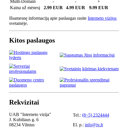
Multi-Domain
-
-
+
Kaina už mėnesį
2.99 EUR
4.99 EUR
9.99 EUR
Išsamesnę informaciją apie paslaugas rasite
Interneto vizijos
svetainėje.
Kitos paslaugos
Rekvizitai
UAB "Interneto vizija"
Tel.:
(8~5) 2324444
J. Kubiliaus g. 6
08234 Vilnius
El. p.:
info@iv.lt