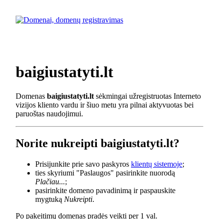
baigiustatyti.lt
Domenas
baigiustatyti.lt
sėkmingai užregistruotas Interneto
vizijos kliento vardu ir šiuo metu yra pilnai aktyvuotas bei
paruoštas naudojimui.
Norite nukreipti baigiustatyti.lt?
Prisijunkite prie savo paskyros
klientų sistemoje
;
ties skyriumi "Paslaugos" pasirinkite nuorodą
Plačiau...
;
pasirinkite domeno pavadinimą ir paspauskite
mygtuką
Nukreipti
.
Po pakeitimų domenas pradės veikti per 1 val.