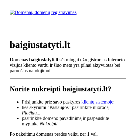
baigiustatyti.lt
Domenas
baigiustatyti.lt
sėkmingai užregistruotas Interneto
vizijos kliento vardu ir šiuo metu yra pilnai aktyvuotas bei
paruoštas naudojimui.
Norite nukreipti baigiustatyti.lt?
Prisijunkite prie savo paskyros
klientų sistemoje
;
ties skyriumi "Paslaugos" pasirinkite nuorodą
Plačiau...
;
pasirinkite domeno pavadinimą ir paspauskite
mygtuką
Nukreipti
.
Po pakeitimų domenas pradės veikti per 1 val.