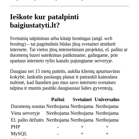
Ieškote kur patalpinti
baigiustatyti.lt?
Svetainių talpinimas arba kitaip hostingas (angl.
web
hosting
) – tai pagrindinis būdas jūsų svetainei atsidurti
internete. Tai vietos jūsų internetiniam projektui, el. paštui ar
duomenų bazei suteikimas patikimame, galingame, prie
spartaus interneto ryšio kanalo pajungtame serveryje.
Daugiau nei 15 metų patirtis, aukšta klientų aptarnavimo
kokybė, lankstūs paslaugų planai ir patraukli kainodara
nulėmė, kad šiandien pas mus savo interneto svetaines
talpina ir mumis pasitiki daugiausiai šalies gyventojų.
Paštui
Svetainei
Universalus
Duomenų srautas
Neribojama
Neribojama
Neribojama
Vieta serveryje
Neribojama
Neribojama
Neribojama
El. pašto dėžutės
Neribojama
Neribojama
Neribojama
PHP
-
+
+
MySQL
-
+
+