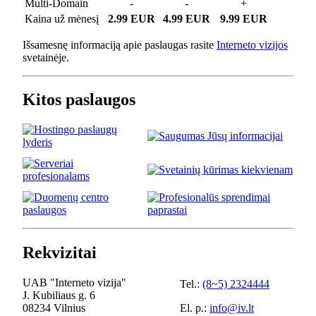
Multi-Domain
-
-
+
Kaina už mėnesį
2.99 EUR
4.99 EUR
9.99 EUR
Išsamesnę informaciją apie paslaugas rasite
Interneto vizijos
svetainėje.
Kitos paslaugos
Rekvizitai
UAB "Interneto vizija"
Tel.:
(8~5) 2324444
J. Kubiliaus g. 6
08234 Vilnius
El. p.:
info@iv.lt