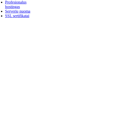
Profesionalus
hostingas
Serverių nuoma
SSL sertifikatai