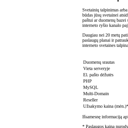
Svetainių talpinimas arba
būdas jūsų svetainei atsidu
paštui ar duomenų bazei 
interneto ryšio kanalo pa
Daugiau nei 20 metų patir
paslaugų planai ir patra
interneto svetaines talpin
Duomenų srautas
Vieta serveryje
El. pašto dėžutės
PHP
MySQL
Multi-Domain
Reseller
Užsakymo kaina (mėn.)
Išsamesnę informaciją api
* Paslaugos kaina nurody