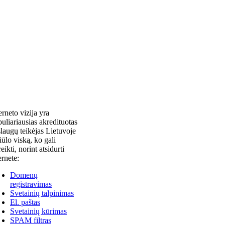
erneto vizija yra
uliariausias akredituotas
laugų teikėjas Lietuvoje
siūlo viską, ko gali
reikti, norint atsidurti
ernete:
Domenų
registravimas
Svetainių talpinimas
El. paštas
Svetainių kūrimas
SPAM filtras