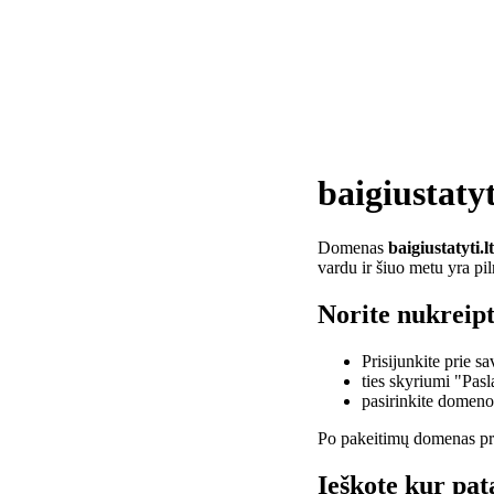
baigiustatyt
Domenas
baigiustatyti.lt
vardu ir šiuo metu yra pi
Norite nukreipti
Prisijunkite prie 
ties skyriumi "Pas
pasirinkite domen
Po pakeitimų domenas pra
Ieškote kur pata