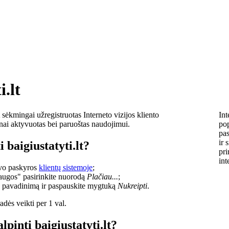
i.lt
sėkmingai užregistruotas Interneto vizijos kliento
Int
lnai aktyvuotas bei paruoštas naudojimui.
pop
pas
ir 
 baigiustatyti.lt?
pri
int
savo paskyros
klientų sistemoje
;
laugos" pasirinkite nuorodą
Plačiau...
;
o pavadinimą ir paspauskite mygtuką
Nukreipti
.
dės veikti per 1 val.
lpinti baigiustatyti.lt?