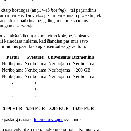
 kitaip hostingas (angl.
web hosting
) – tai pagrindinis
rti internete. Tai vietos jūsų internetiniam projektui, el.
suteikimas patikimame, galingame, prie spartaus
jungtame serveryje.
tis, aukšta klientų aptarnavimo kokybė, lankstūs
ukli kainodara nulėmė, kad šiandien pas mus savo
a ir mumis pasitiki daugiausiai šalies gyventojų.
Paštui
Svetainei
Universalus
Didmeninis
Neribojama
Neribojama
Neribojama
Neribojama
Neribojama
Neribojama
Neribojama
200 GB
Neribojama
Neribojama
Neribojama
Neribojama
-
+
+
+
-
+
+
+
-
-
+
+
-
-
-
+
*
5.99 EUR
5.99 EUR
8.99 EUR
19.99 EUR
e paslaugas rasite
Interneto vizijos
svetainėje.
ta pasirenkant 36 mėn. mokėjimo periodą. Kainos yra