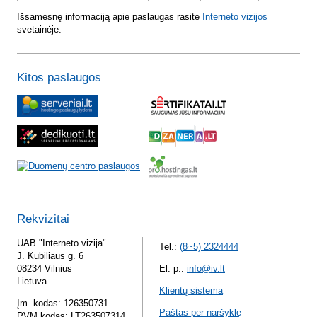
Išsamesnę informaciją apie paslaugas rasite
Interneto vizijos
svetainėje.
Kitos paslaugos
Rekvizitai
UAB "Interneto vizija"
Tel.:
(8~5) 2324444
J. Kubiliaus g. 6
08234 Vilnius
El. p.:
info@iv.lt
Lietuva
Klientų sistema
Įm. kodas: 126350731
Paštas per naršyklę
PVM kodas: LT263507314