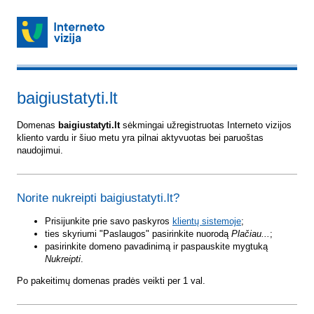
baigiustatyti.lt
Domenas
baigiustatyti.lt
sėkmingai užregistruotas Interneto vizijos
kliento vardu ir šiuo metu yra pilnai aktyvuotas bei paruoštas
naudojimui.
Norite nukreipti baigiustatyti.lt?
Prisijunkite prie savo paskyros
klientų sistemoje
;
ties skyriumi "Paslaugos" pasirinkite nuorodą
Plačiau...
;
pasirinkite domeno pavadinimą ir paspauskite mygtuką
Nukreipti
.
Po pakeitimų domenas pradės veikti per 1 val.