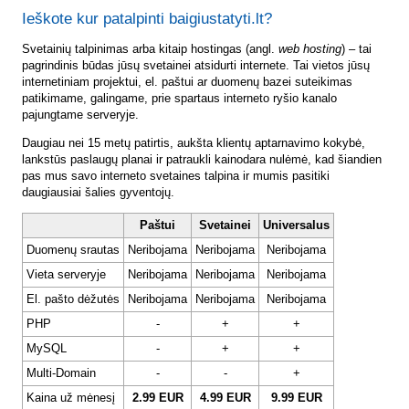
Ieškote kur patalpinti baigiustatyti.lt?
Svetainių talpinimas arba kitaip hostingas (angl.
web hosting
) – tai
pagrindinis būdas jūsų svetainei atsidurti internete. Tai vietos jūsų
internetiniam projektui, el. paštui ar duomenų bazei suteikimas
patikimame, galingame, prie spartaus interneto ryšio kanalo
pajungtame serveryje.
Daugiau nei 15 metų patirtis, aukšta klientų aptarnavimo kokybė,
lankstūs paslaugų planai ir patraukli kainodara nulėmė, kad šiandien
pas mus savo interneto svetaines talpina ir mumis pasitiki
daugiausiai šalies gyventojų.
Paštui
Svetainei
Universalus
Duomenų srautas
Neribojama
Neribojama
Neribojama
Vieta serveryje
Neribojama
Neribojama
Neribojama
El. pašto dėžutės
Neribojama
Neribojama
Neribojama
PHP
-
+
+
MySQL
-
+
+
Multi-Domain
-
-
+
Kaina už mėnesį
2.99 EUR
4.99 EUR
9.99 EUR