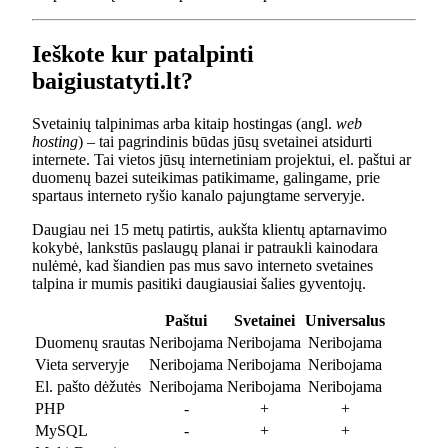
Ieškote kur patalpinti
baigiustatyti.lt?
Svetainių talpinimas arba kitaip hostingas (angl.
web
hosting
) – tai pagrindinis būdas jūsų svetainei atsidurti
internete. Tai vietos jūsų internetiniam projektui, el. paštui ar
duomenų bazei suteikimas patikimame, galingame, prie
spartaus interneto ryšio kanalo pajungtame serveryje.
Daugiau nei 15 metų patirtis, aukšta klientų aptarnavimo
kokybė, lankstūs paslaugų planai ir patraukli kainodara
nulėmė, kad šiandien pas mus savo interneto svetaines
talpina ir mumis pasitiki daugiausiai šalies gyventojų.
Paštui
Svetainei
Universalus
Duomenų srautas
Neribojama
Neribojama
Neribojama
Vieta serveryje
Neribojama
Neribojama
Neribojama
El. pašto dėžutės
Neribojama
Neribojama
Neribojama
PHP
-
+
+
MySQL
-
+
+