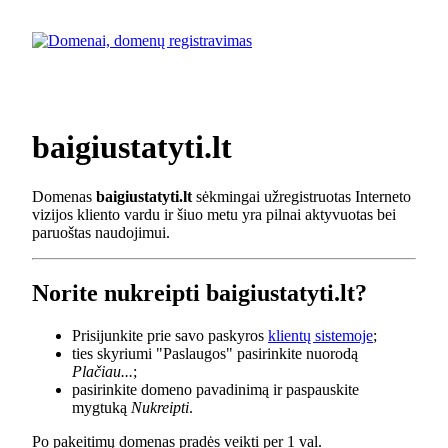
baigiustatyti.lt
Domenas
baigiustatyti.lt
sėkmingai užregistruotas Interneto
vizijos kliento vardu ir šiuo metu yra pilnai aktyvuotas bei
paruoštas naudojimui.
Norite nukreipti baigiustatyti.lt?
Prisijunkite prie savo paskyros
klientų sistemoje
;
ties skyriumi "Paslaugos" pasirinkite nuorodą
Plačiau...
;
pasirinkite domeno pavadinimą ir paspauskite
mygtuką
Nukreipti
.
Po pakeitimų domenas pradės veikti per 1 val.