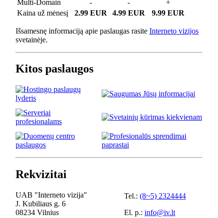
Multi-Domain
-
-
+
Kaina už mėnesį
2.99 EUR
4.99 EUR
9.99 EUR
Išsamesnę informaciją apie paslaugas rasite
Interneto vizijos
svetainėje.
Kitos paslaugos
Rekvizitai
UAB "Interneto vizija"
Tel.:
(8~5) 2324444
J. Kubiliaus g. 6
08234 Vilnius
El. p.:
info@iv.lt