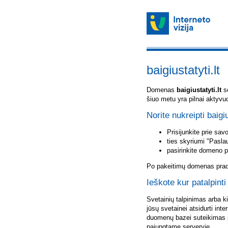
baigiustatyti.lt
Domenas
baigiustatyti.lt
sė
šiuo metu yra pilnai aktyvu
Norite nukreipti baigiu
Prisijunkite prie sa
ties skyriumi "Pasla
pasirinkite domeno 
Po pakeitimų domenas pradė
Ieškote kur patalpinti 
Svetainių talpinimas arba k
jūsų svetainei atsidurti inte
duomenų bazei suteikimas p
pajungtame serveryje.