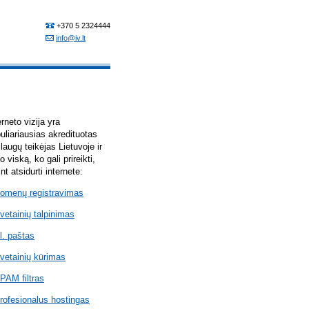
erneto vizija yra
uliariausias akredituotas
laugų teikėjas Lietuvoje ir
lo viską, ko gali prireikti,
int atsidurti internete:
omenų registravimas
vetainių talpinimas
l. paštas
vetainių kūrimas
PAM filtras
rofesionalus hostingas