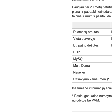
Daugiau nei 20 metų patirti
planai ir patraukli kainoda
talpina ir mumis pasitiki da
Duomenų srautas
Vieta serveryje
El. pašto dėžutės
PHP
MySQL
Multi-Domain
Reseller
Užsakymo kaina (mėn.)*
Išsamesnę informaciją apie
* Paslaugos kaina nurodyta
nurodytos be PVM.