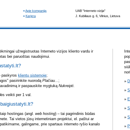
kmingai užregistruotas Interneto vizijos kliento vardu ir
Int
otas bei paruoštas naudojimui.
pop
pas
statyti.lt?
siū
nor
vo paskyros
klientų sistemoje
;
ugos" pasirinkite nuorodą
Plačiau...
;
D
pavadinimą ir paspauskite mygtuką
Nukreipti
.
S
s veikti per 1 val.
E
baigiustatyti.lt?
S
itaip hostingas (angl.
web hosting
) – tai pagrindinis būdas
S
rnete. Tai vietos jūsų internetiniam projektui, el. paštui ar
atikimame, galingame, prie spartaus interneto ryšio kanalo
P