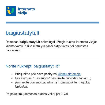
baigiustatyti.lt
Domenas
baigiustatyti.lt
sėkmingai užregistruotas Interneto vizijos
kliento vardu ir šiuo metu yra pilnai aktyvuotas bei paruoštas
naudojimui.
Norite nukreipti baigiustatyti.lt?
Prisijunkite prie savo paskyros
klientų sistemoje
;
ties skyriumi "Paslaugos" pasirinkite nuorodą
Plačiau...
;
pasirinkite domeno pavadinimą ir paspauskite mygtuką
Nukreipti
.
Po pakeitimų domenas pradės veikti per 1 val.