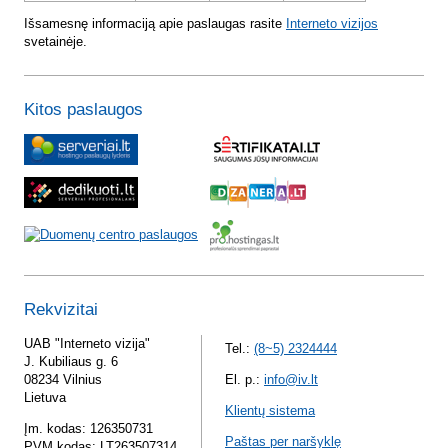
Išsamesnę informaciją apie paslaugas rasite
Interneto vizijos
svetainėje.
Kitos paslaugos
Rekvizitai
UAB "Interneto vizija"
Tel.:
(8~5) 2324444
J. Kubiliaus g. 6
08234 Vilnius
El. p.:
info@iv.lt
Lietuva
Klientų sistema
Įm. kodas: 126350731
Paštas per naršyklę
PVM kodas: LT263507314