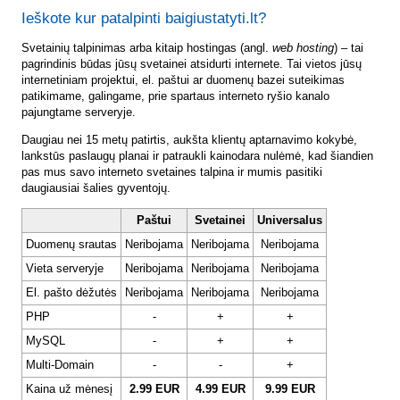
Ieškote kur patalpinti baigiustatyti.lt?
Svetainių talpinimas arba kitaip hostingas (angl.
web hosting
) – tai
pagrindinis būdas jūsų svetainei atsidurti internete. Tai vietos jūsų
internetiniam projektui, el. paštui ar duomenų bazei suteikimas
patikimame, galingame, prie spartaus interneto ryšio kanalo
pajungtame serveryje.
Daugiau nei 15 metų patirtis, aukšta klientų aptarnavimo kokybė,
lankstūs paslaugų planai ir patraukli kainodara nulėmė, kad šiandien
pas mus savo interneto svetaines talpina ir mumis pasitiki
daugiausiai šalies gyventojų.
Paštui
Svetainei
Universalus
Duomenų srautas
Neribojama
Neribojama
Neribojama
Vieta serveryje
Neribojama
Neribojama
Neribojama
El. pašto dėžutės
Neribojama
Neribojama
Neribojama
PHP
-
+
+
MySQL
-
+
+
Multi-Domain
-
-
+
Kaina už mėnesį
2.99 EUR
4.99 EUR
9.99 EUR