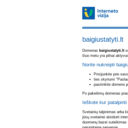
baigiustatyti.lt
Domenas
baigiustatyti.lt
sė
šiuo metu yra pilnai aktyvu
Norite nukreipti baigiu
Prisijunkite prie sa
ties skyriumi "Pasla
pasirinkite domeno 
Po pakeitimų domenas pradė
Ieškote kur patalpinti 
Svetainių talpinimas arba k
jūsų svetainei atsidurti inte
duomenų bazei suteikimas p
pajungtame serveryje.