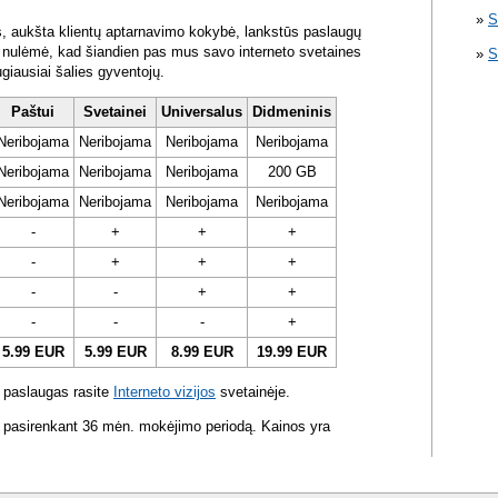
S
s, aukšta klientų aptarnavimo kokybė, lankstūs paslaugų
ra nulėmė, kad šiandien pas mus savo interneto svetaines
S
ugiausiai šalies gyventojų.
Paštui
Svetainei
Universalus
Didmeninis
Neribojama
Neribojama
Neribojama
Neribojama
Neribojama
Neribojama
Neribojama
200 GB
Neribojama
Neribojama
Neribojama
Neribojama
-
+
+
+
-
+
+
+
-
-
+
+
-
-
-
+
5.99 EUR
5.99 EUR
8.99 EUR
19.99 EUR
 paslaugas rasite
Interneto vizijos
svetainėje.
 pasirenkant 36 mėn. mokėjimo periodą. Kainos yra