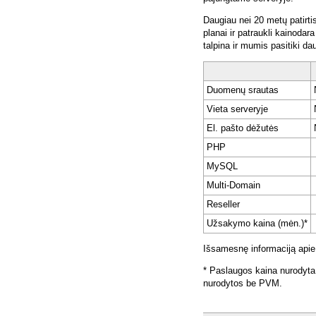
Daugiau nei 20 metų patirti
planai ir patraukli kainoda
talpina ir mumis pasitiki da
Duomenų srautas
Vieta serveryje
El. pašto dėžutės
PHP
MySQL
Multi-Domain
Reseller
Užsakymo kaina (mėn.)*
Išsamesnę informaciją apie
* Paslaugos kaina nurodyta
nurodytos be PVM.