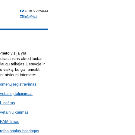
erneto vizija yra
uliariausias akredituotas
laugų teikėjas Lietuvoje ir
lo viską, ko gali prireikti,
int atsidurti internete:
omenų registravimas
vetainių talpinimas
l. paštas
vetainių kūrimas
PAM filtras
rofesionalus hostingas