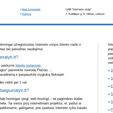
kmingai užregistruotas Interneto vizijos kliento vardu ir
Int
otas bei paruoštas naudojimui.
pop
pas
statyti.lt?
siū
nor
vo paskyros
klientų sistemoje
;
ugos" pasirinkite nuorodą
Plačiau...
;
D
pavadinimą ir paspauskite mygtuką
Nukreipti
.
S
s veikti per 1 val.
E
baigiustatyti.lt?
S
itaip hostingas (angl.
web hosting
) – tai pagrindinis būdas
S
rnete. Tai vietos jūsų internetiniam projektui, el. paštui ar
atikimame, galingame, prie spartaus interneto ryšio kanalo
P