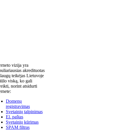
erneto vizija yra
uliariausias akredituotas
laugų teikėjas Lietuvoje
siūlo viską, ko gali
reikti, norint atsidurti
ernete:
Domenų
registravimas
Svetainių talpinimas
El. paštas
Svetainių kūrimas
SPAM filtras