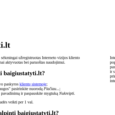
i.lt
sėkmingai užregistruotas Interneto vizijos kliento
Int
lnai aktyvuotas bei paruoštas naudojimui.
pop
pas
ir 
 baigiustatyti.lt?
pri
int
savo paskyros
klientų sistemoje
;
laugos" pasirinkite nuorodą
Plačiau...
;
o pavadinimą ir paspauskite mygtuką
Nukreipti
.
dės veikti per 1 val.
lpinti baigiustatyti.lt?