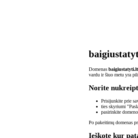
baigiustatyt
Domenas
baigiustatyti.lt
vardu ir šiuo metu yra pi
Norite nukreipti
Prisijunkite prie 
ties skyriumi "Pas
pasirinkite domen
Po pakeitimų domenas pra
Ieškote kur pata