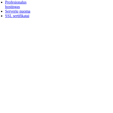
Profesionalus
hostingas
Serverių nuoma
SSL sertifikatai