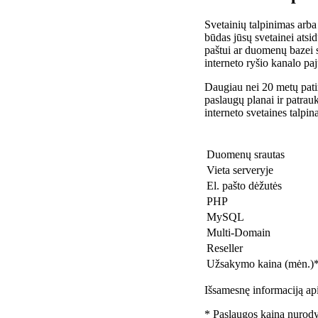
Svetainių talpinimas arba
būdas jūsų svetainei atsidu
paštui ar duomenų bazei 
interneto ryšio kanalo pa
Daugiau nei 20 metų patir
paslaugų planai ir patra
interneto svetaines talpin
Duomenų srautas
Vieta serveryje
El. pašto dėžutės
PHP
MySQL
Multi-Domain
Reseller
Užsakymo kaina (mėn.)
Išsamesnę informaciją api
* Paslaugos kaina nurody