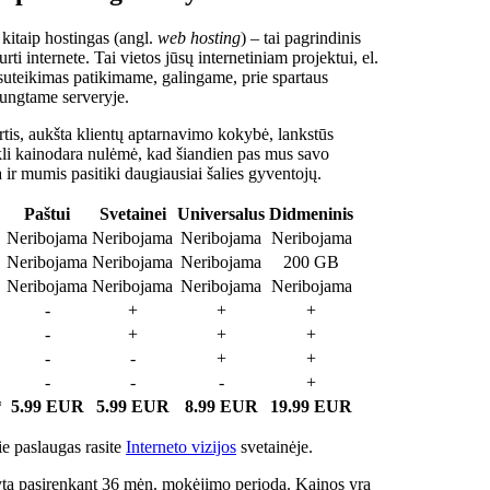
 kitaip hostingas (angl.
web hosting
) – tai pagrindinis
rti internete. Tai vietos jūsų internetiniam projektui, el.
suteikimas patikimame, galingame, prie spartaus
jungtame serveryje.
tis, aukšta klientų aptarnavimo kokybė, lankstūs
ukli kainodara nulėmė, kad šiandien pas mus savo
a ir mumis pasitiki daugiausiai šalies gyventojų.
Paštui
Svetainei
Universalus
Didmeninis
Neribojama
Neribojama
Neribojama
Neribojama
Neribojama
Neribojama
Neribojama
200 GB
Neribojama
Neribojama
Neribojama
Neribojama
-
+
+
+
-
+
+
+
-
-
+
+
-
-
-
+
*
5.99 EUR
5.99 EUR
8.99 EUR
19.99 EUR
e paslaugas rasite
Interneto vizijos
svetainėje.
ta pasirenkant 36 mėn. mokėjimo periodą. Kainos yra