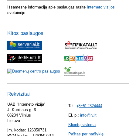
Išsamesnę informaciją apie paslaugas rasite
Interneto vizijos
svetainėje.
Kitos paslaugos
Rekvizitai
UAB "Interneto vizija"
Tel.:
(8~5) 2324444
J. Kubiliaus g. 6
08234 Vilnius
El. p.:
info@iv.lt
Lietuva
Klientų sistema
Įm. kodas: 126350731
Paštas per naršyklę
PVM kodas: LT263507314