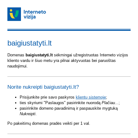
baigiustatyti.lt
Domenas
baigiustatyti.lt
sėkmingai užregistruotas Interneto vizijos
kliento vardu ir šiuo metu yra pilnai aktyvuotas bei paruoštas
naudojimui.
Norite nukreipti baigiustatyti.lt?
Prisijunkite prie savo paskyros
klientų sistemoje
;
ties skyriumi "Paslaugos" pasirinkite nuorodą
Plačiau...
;
pasirinkite domeno pavadinimą ir paspauskite mygtuką
Nukreipti
.
Po pakeitimų domenas pradės veikti per 1 val.