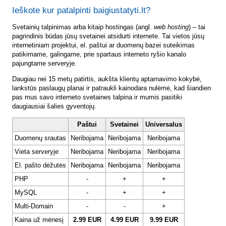
Ieškote kur patalpinti baigiustatyti.lt?
Svetainių talpinimas arba kitaip hostingas (angl.
web hosting
) – tai
pagrindinis būdas jūsų svetainei atsidurti internete. Tai vietos jūsų
internetiniam projektui, el. paštui ar duomenų bazei suteikimas
patikimame, galingame, prie spartaus interneto ryšio kanalo
pajungtame serveryje.
Daugiau nei 15 metų patirtis, aukšta klientų aptarnavimo kokybė,
lankstūs paslaugų planai ir patraukli kainodara nulėmė, kad šiandien
pas mus savo interneto svetaines talpina ir mumis pasitiki
daugiausiai šalies gyventojų.
Paštui
Svetainei
Universalus
Duomenų srautas
Neribojama
Neribojama
Neribojama
Vieta serveryje
Neribojama
Neribojama
Neribojama
El. pašto dėžutės
Neribojama
Neribojama
Neribojama
PHP
-
+
+
MySQL
-
+
+
Multi-Domain
-
-
+
Kaina už mėnesį
2.99 EUR
4.99 EUR
9.99 EUR