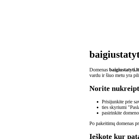
baigiustatyt
Domenas
baigiustatyti.lt
vardu ir šiuo metu yra pi
Norite nukreipti
Prisijunkite prie 
ties skyriumi "Pas
pasirinkite domen
Po pakeitimų domenas pra
Ieškote kur pata