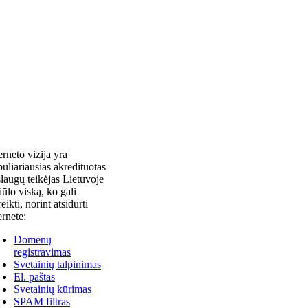
erneto vizija yra
uliariausias akredituotas
laugų teikėjas Lietuvoje
siūlo viską, ko gali
reikti, norint atsidurti
ernete:
Domenų
registravimas
Svetainių talpinimas
El. paštas
Svetainių kūrimas
SPAM filtras