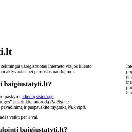
i.lt
sėkmingai užregistruotas Interneto vizijos kliento
Int
lnai aktyvuotas bei paruoštas naudojimui.
pop
pas
ir 
 baigiustatyti.lt?
pri
int
savo paskyros
klientų sistemoje
;
laugos" pasirinkite nuorodą
Plačiau...
;
o pavadinimą ir paspauskite mygtuką
Nukreipti
.
dės veikti per 1 val.
lpinti baigiustatyti.lt?