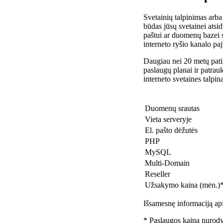
Svetainių talpinimas arba
būdas jūsų svetainei atsidu
paštui ar duomenų bazei 
interneto ryšio kanalo pa
Daugiau nei 20 metų patir
paslaugų planai ir patra
interneto svetaines talpin
Duomenų srautas
Vieta serveryje
El. pašto dėžutės
PHP
MySQL
Multi-Domain
Reseller
Užsakymo kaina (mėn.)
Išsamesnę informaciją api
* Paslaugos kaina nurody