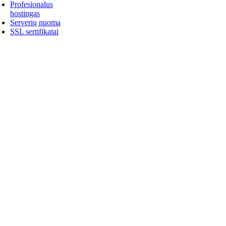
Profesionalus
hostingas
Serverių nuoma
SSL sertifikatai