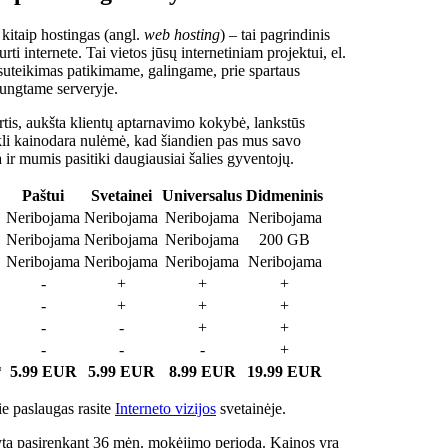
 kitaip hostingas (angl.
web hosting
) – tai pagrindinis
rti internete. Tai vietos jūsų internetiniam projektui, el.
suteikimas patikimame, galingame, prie spartaus
jungtame serveryje.
tis, aukšta klientų aptarnavimo kokybė, lankstūs
ukli kainodara nulėmė, kad šiandien pas mus savo
a ir mumis pasitiki daugiausiai šalies gyventojų.
Paštui
Svetainei
Universalus
Didmeninis
Neribojama
Neribojama
Neribojama
Neribojama
Neribojama
Neribojama
Neribojama
200 GB
Neribojama
Neribojama
Neribojama
Neribojama
-
+
+
+
-
+
+
+
-
-
+
+
-
-
-
+
*
5.99 EUR
5.99 EUR
8.99 EUR
19.99 EUR
e paslaugas rasite
Interneto vizijos
svetainėje.
ta pasirenkant 36 mėn. mokėjimo periodą. Kainos yra