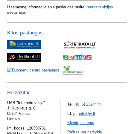
Išsamesnę informaciją apie paslaugas rasite
Interneto vizijos
svetainėje.
Kitos paslaugos
Rekvizitai
UAB "Interneto vizija"
Tel.:
(8~5) 2324444
J. Kubiliaus g. 6
08234 Vilnius
El. p.:
info@iv.lt
Lietuva
Klientų sistema
Įm. kodas: 126350731
Paštas per naršyklę
PVM kodas: LT263507314