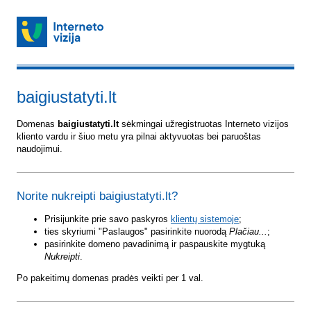
baigiustatyti.lt
Domenas
baigiustatyti.lt
sėkmingai užregistruotas Interneto vizijos
kliento vardu ir šiuo metu yra pilnai aktyvuotas bei paruoštas
naudojimui.
Norite nukreipti baigiustatyti.lt?
Prisijunkite prie savo paskyros
klientų sistemoje
;
ties skyriumi "Paslaugos" pasirinkite nuorodą
Plačiau...
;
pasirinkite domeno pavadinimą ir paspauskite mygtuką
Nukreipti
.
Po pakeitimų domenas pradės veikti per 1 val.