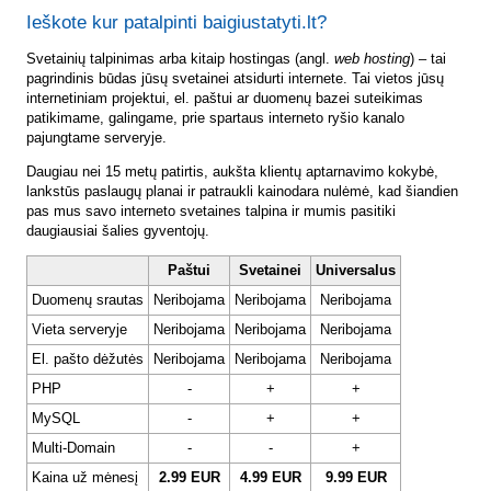
Ieškote kur patalpinti baigiustatyti.lt?
Svetainių talpinimas arba kitaip hostingas (angl.
web hosting
) – tai
pagrindinis būdas jūsų svetainei atsidurti internete. Tai vietos jūsų
internetiniam projektui, el. paštui ar duomenų bazei suteikimas
patikimame, galingame, prie spartaus interneto ryšio kanalo
pajungtame serveryje.
Daugiau nei 15 metų patirtis, aukšta klientų aptarnavimo kokybė,
lankstūs paslaugų planai ir patraukli kainodara nulėmė, kad šiandien
pas mus savo interneto svetaines talpina ir mumis pasitiki
daugiausiai šalies gyventojų.
Paštui
Svetainei
Universalus
Duomenų srautas
Neribojama
Neribojama
Neribojama
Vieta serveryje
Neribojama
Neribojama
Neribojama
El. pašto dėžutės
Neribojama
Neribojama
Neribojama
PHP
-
+
+
MySQL
-
+
+
Multi-Domain
-
-
+
Kaina už mėnesį
2.99 EUR
4.99 EUR
9.99 EUR