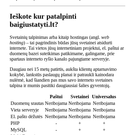
Ieškote kur patalpinti
baigiustatyti.lt?
Svetainių talpinimas arba kitaip hostingas (angl.
web
hosting
) – tai pagrindinis būdas jūsų svetainei atsidurti
internete. Tai vietos jūsų internetiniam projektui, el. paštui ar
duomenų bazei suteikimas patikimame, galingame, prie
spartaus interneto ryšio kanalo pajungtame serveryje.
Daugiau nei 15 metų patirtis, aukšta klientų aptarnavimo
kokybė, lankstūs paslaugų planai ir patraukli kainodara
nulėmė, kad šiandien pas mus savo interneto svetaines
talpina ir mumis pasitiki daugiausiai šalies gyventojų.
Paštui
Svetainei
Universalus
Duomenų srautas
Neribojama
Neribojama
Neribojama
Vieta serveryje
Neribojama
Neribojama
Neribojama
El. pašto dėžutės
Neribojama
Neribojama
Neribojama
PHP
-
+
+
MySQL
-
+
+