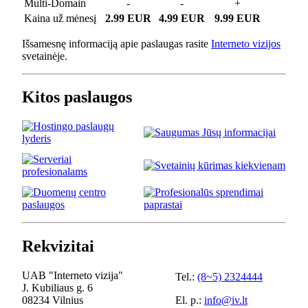
Multi-Domain
-
-
+
Kaina už mėnesį
2.99 EUR
4.99 EUR
9.99 EUR
Išsamesnę informaciją apie paslaugas rasite
Interneto vizijos
svetainėje.
Kitos paslaugos
Rekvizitai
UAB "Interneto vizija"
Tel.:
(8~5) 2324444
J. Kubiliaus g. 6
08234 Vilnius
El. p.:
info@iv.lt