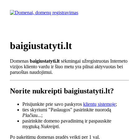
baigiustatyti.lt
Domenas
baigiustatyti.lt
sėkmingai užregistruotas Interneto
vizijos kliento vardu ir šiuo metu yra pilnai aktyvuotas bei
paruoštas naudojimui.
Norite nukreipti baigiustatyti.lt?
Prisijunkite prie savo paskyros
klientų sistemoje
;
ties skyriumi "Paslaugos" pasirinkite nuorodą
Plačiau...
;
pasirinkite domeno pavadinimą ir paspauskite
mygtuką
Nukreipti
.
Po pakeitimų domenas pradės veikti per 1 val.