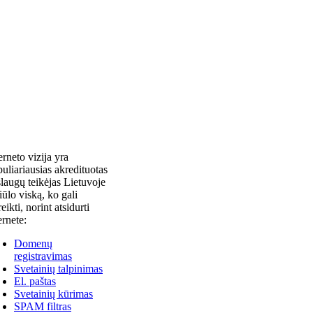
erneto vizija yra
uliariausias akredituotas
laugų teikėjas Lietuvoje
siūlo viską, ko gali
reikti, norint atsidurti
ernete:
Domenų
registravimas
Svetainių talpinimas
El. paštas
Svetainių kūrimas
SPAM filtras