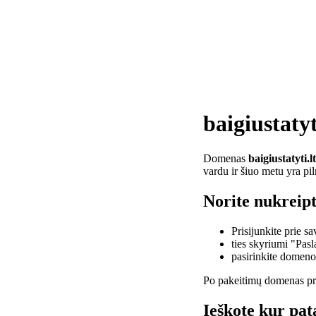
baigiustatyt
Domenas
baigiustatyti.lt
vardu ir šiuo metu yra pi
Norite nukreipti
Prisijunkite prie 
ties skyriumi "Pas
pasirinkite domen
Po pakeitimų domenas pra
Ieškote kur pata