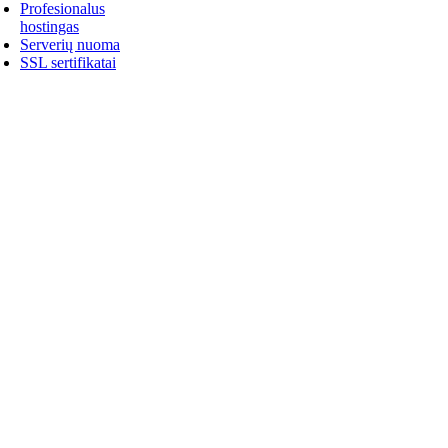
Profesionalus
hostingas
Serverių nuoma
SSL sertifikatai