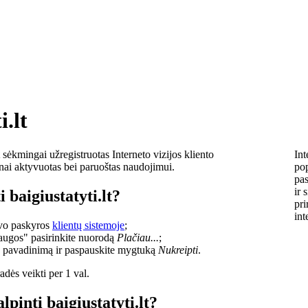
i.lt
sėkmingai užregistruotas Interneto vizijos kliento
Int
lnai aktyvuotas bei paruoštas naudojimui.
pop
pas
ir 
 baigiustatyti.lt?
pri
int
savo paskyros
klientų sistemoje
;
laugos" pasirinkite nuorodą
Plačiau...
;
o pavadinimą ir paspauskite mygtuką
Nukreipti
.
dės veikti per 1 val.
lpinti baigiustatyti.lt?