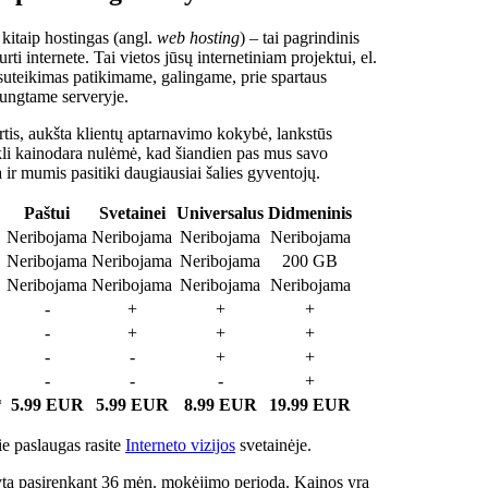
 kitaip hostingas (angl.
web hosting
) – tai pagrindinis
rti internete. Tai vietos jūsų internetiniam projektui, el.
suteikimas patikimame, galingame, prie spartaus
jungtame serveryje.
tis, aukšta klientų aptarnavimo kokybė, lankstūs
ukli kainodara nulėmė, kad šiandien pas mus savo
a ir mumis pasitiki daugiausiai šalies gyventojų.
Paštui
Svetainei
Universalus
Didmeninis
Neribojama
Neribojama
Neribojama
Neribojama
Neribojama
Neribojama
Neribojama
200 GB
Neribojama
Neribojama
Neribojama
Neribojama
-
+
+
+
-
+
+
+
-
-
+
+
-
-
-
+
*
5.99 EUR
5.99 EUR
8.99 EUR
19.99 EUR
e paslaugas rasite
Interneto vizijos
svetainėje.
ta pasirenkant 36 mėn. mokėjimo periodą. Kainos yra