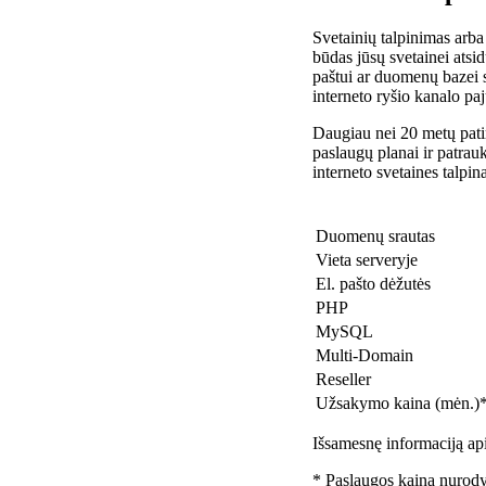
Svetainių talpinimas arba
būdas jūsų svetainei atsidu
paštui ar duomenų bazei 
interneto ryšio kanalo pa
Daugiau nei 20 metų patir
paslaugų planai ir patra
interneto svetaines talpin
Duomenų srautas
Vieta serveryje
El. pašto dėžutės
PHP
MySQL
Multi-Domain
Reseller
Užsakymo kaina (mėn.)
Išsamesnę informaciją api
* Paslaugos kaina nurody