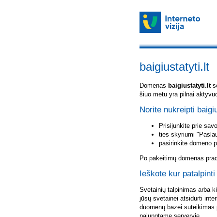
baigiustatyti.lt
Domenas
baigiustatyti.lt
sė
šiuo metu yra pilnai aktyvu
Norite nukreipti baigiu
Prisijunkite prie sa
ties skyriumi "Pasla
pasirinkite domeno 
Po pakeitimų domenas pradė
Ieškote kur patalpinti 
Svetainių talpinimas arba k
jūsų svetainei atsidurti inte
duomenų bazei suteikimas p
pajungtame serveryje.