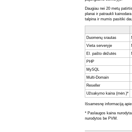
Daugiau nei 20 metų patirti
planai ir patraukli kainoda
talpina ir mumis pasitiki da
Duomenų srautas
Vieta serveryje
El. pašto dėžutės
PHP
MySQL
Multi-Domain
Reseller
Užsakymo kaina (mėn.)*
Išsamesnę informaciją apie
* Paslaugos kaina nurodyta
nurodytos be PVM.