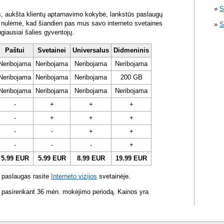
S
s, aukšta klientų aptarnavimo kokybė, lankstūs paslaugų
ra nulėmė, kad šiandien pas mus savo interneto svetaines
S
ugiausiai šalies gyventojų.
Paštui
Svetainei
Universalus
Didmeninis
Neribojama
Neribojama
Neribojama
Neribojama
Neribojama
Neribojama
Neribojama
200 GB
Neribojama
Neribojama
Neribojama
Neribojama
-
+
+
+
-
+
+
+
-
-
+
+
-
-
-
+
5.99 EUR
5.99 EUR
8.99 EUR
19.99 EUR
 paslaugas rasite
Interneto vizijos
svetainėje.
 pasirenkant 36 mėn. mokėjimo periodą. Kainos yra