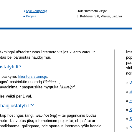
kmingai užregistruotas Interneto vizijos kliento vardu ir
Int
otas bei paruoštas naudojimui.
pop
pas
statyti.lt?
siū
nor
vo paskyros
klientų sistemoje
;
ugos" pasirinkite nuorodą
Plačiau...
;
D
pavadinimą ir paspauskite mygtuką
Nukreipti
.
S
s veikti per 1 val.
E
baigiustatyti.lt?
S
itaip hostingas (angl.
web hosting
) – tai pagrindinis būdas
S
rnete. Tai vietos jūsų internetiniam projektui, el. paštui ar
atikimame, galingame, prie spartaus interneto ryšio kanalo
P