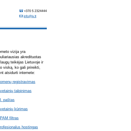
erneto vizija yra
uliariausias akredituotas
laugų teikėjas Lietuvoje ir
lo viską, ko gali prireikti,
int atsidurti internete:
omenų registravimas
vetainių talpinimas
l. paštas
vetainių kūrimas
PAM filtras
rofesionalus hostingas