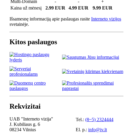
Multi-Domain
-
-
+
Kaina už mėnesį
2.99 EUR
4.99 EUR
9.99 EUR
Išsamesnę informaciją apie paslaugas rasite
Interneto vizijos
svetainėje.
Kitos paslaugos
Rekvizitai
UAB "Interneto vizija"
Tel.:
(8~5) 2324444
J. Kubiliaus g. 6
08234 Vilnius
El. p.:
info@iv.lt