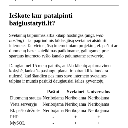
Ieškote kur patalpinti
baigiustatyti.lt?
Svetainių talpinimas arba kitaip hostingas (angl.
web
hosting
) – tai pagrindinis būdas jūsų svetainei atsidurti
internete. Tai vietos jūsų internetiniam projektui, el. paštui ar
duomenų bazei suteikimas patikimame, galingame, prie
spartaus interneto ryšio kanalo pajungtame serveryje.
Daugiau nei 15 metų patirtis, aukšta klientų aptarnavimo
kokybė, lankstūs paslaugų planai ir patraukli kainodara
nulėmė, kad šiandien pas mus savo interneto svetaines
talpina ir mumis pasitiki daugiausiai šalies gyventojų.
Paštui
Svetainei
Universalus
Duomenų srautas
Neribojama
Neribojama
Neribojama
Vieta serveryje
Neribojama
Neribojama
Neribojama
El. pašto dėžutės
Neribojama
Neribojama
Neribojama
PHP
-
+
+
MySQL
-
+
+