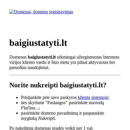
baigiustatyti.lt
Domenas
baigiustatyti.lt
sėkmingai užregistruotas Interneto
vizijos kliento vardu ir šiuo metu yra pilnai aktyvuotas bei
paruoštas naudojimui.
Norite nukreipti baigiustatyti.lt?
Prisijunkite prie savo paskyros
klientų sistemoje
;
ties skyriumi "Paslaugos" pasirinkite nuorodą
Plačiau...
;
pasirinkite domeno pavadinimą ir paspauskite
mygtuką
Nukreipti
.
Po pakeitimų domenas pradės veikti per 1 val.