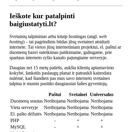
Ieškote kur patalpinti
baigiustatyti.lt?
Svetainių talpinimas arba kitaip hostingas (angl.
web
hosting
) – tai pagrindinis būdas jūsų svetainei atsidurti
internete. Tai vietos jūsų internetiniam projektui, el. paštui ar
duomenų bazei suteikimas patikimame, galingame, prie
spartaus interneto ryšio kanalo pajungtame serveryje.
Daugiau nei 15 metų patirtis, aukšta klientų aptarnavimo
kokybė, lankstūs paslaugų planai ir patraukli kainodara
nulėmė, kad šiandien pas mus savo interneto svetaines
talpina ir mumis pasitiki daugiausiai šalies gyventojų.
Paštui
Svetainei
Universalus
Duomenų srautas
Neribojama
Neribojama
Neribojama
Vieta serveryje
Neribojama
Neribojama
Neribojama
El. pašto dėžutės
Neribojama
Neribojama
Neribojama
PHP
-
+
+
MySQL
-
+
+