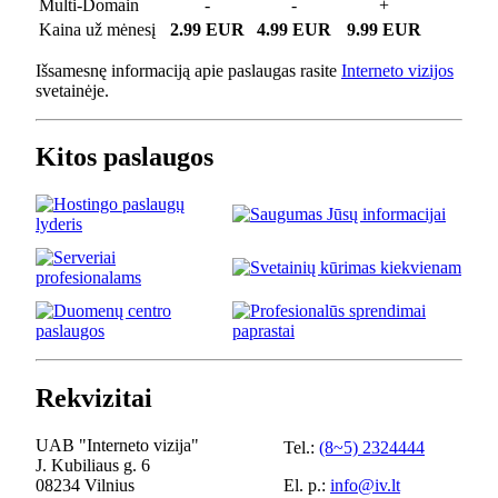
Multi-Domain
-
-
+
Kaina už mėnesį
2.99 EUR
4.99 EUR
9.99 EUR
Išsamesnę informaciją apie paslaugas rasite
Interneto vizijos
svetainėje.
Kitos paslaugos
Rekvizitai
UAB "Interneto vizija"
Tel.:
(8~5) 2324444
J. Kubiliaus g. 6
08234 Vilnius
El. p.:
info@iv.lt