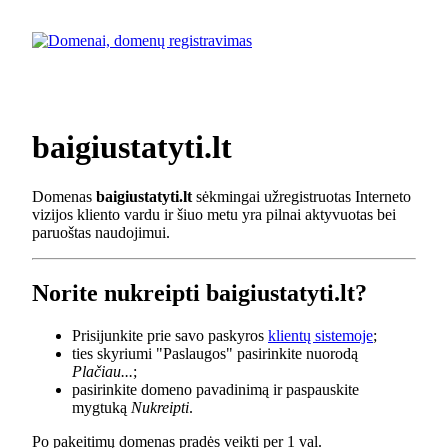
baigiustatyti.lt
Domenas
baigiustatyti.lt
sėkmingai užregistruotas Interneto
vizijos kliento vardu ir šiuo metu yra pilnai aktyvuotas bei
paruoštas naudojimui.
Norite nukreipti baigiustatyti.lt?
Prisijunkite prie savo paskyros
klientų sistemoje
;
ties skyriumi "Paslaugos" pasirinkite nuorodą
Plačiau...
;
pasirinkite domeno pavadinimą ir paspauskite
mygtuką
Nukreipti
.
Po pakeitimų domenas pradės veikti per 1 val.