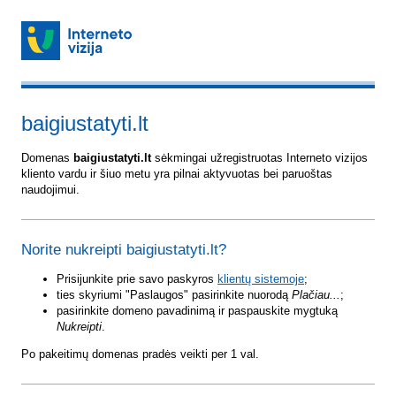
baigiustatyti.lt
Domenas
baigiustatyti.lt
sėkmingai užregistruotas Interneto vizijos
kliento vardu ir šiuo metu yra pilnai aktyvuotas bei paruoštas
naudojimui.
Norite nukreipti baigiustatyti.lt?
Prisijunkite prie savo paskyros
klientų sistemoje
;
ties skyriumi "Paslaugos" pasirinkite nuorodą
Plačiau...
;
pasirinkite domeno pavadinimą ir paspauskite mygtuką
Nukreipti
.
Po pakeitimų domenas pradės veikti per 1 val.