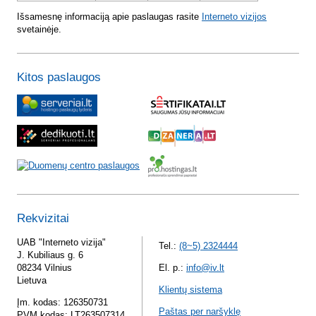
Išsamesnę informaciją apie paslaugas rasite
Interneto vizijos
svetainėje.
Kitos paslaugos
Rekvizitai
UAB "Interneto vizija"
Tel.:
(8~5) 2324444
J. Kubiliaus g. 6
08234 Vilnius
El. p.:
info@iv.lt
Lietuva
Klientų sistema
Įm. kodas: 126350731
Paštas per naršyklę
PVM kodas: LT263507314