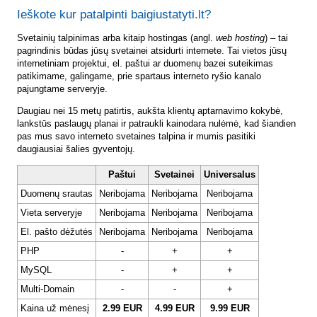
Ieškote kur patalpinti baigiustatyti.lt?
Svetainių talpinimas arba kitaip hostingas (angl.
web hosting
) – tai
pagrindinis būdas jūsų svetainei atsidurti internete. Tai vietos jūsų
internetiniam projektui, el. paštui ar duomenų bazei suteikimas
patikimame, galingame, prie spartaus interneto ryšio kanalo
pajungtame serveryje.
Daugiau nei 15 metų patirtis, aukšta klientų aptarnavimo kokybė,
lankstūs paslaugų planai ir patraukli kainodara nulėmė, kad šiandien
pas mus savo interneto svetaines talpina ir mumis pasitiki
daugiausiai šalies gyventojų.
Paštui
Svetainei
Universalus
Duomenų srautas
Neribojama
Neribojama
Neribojama
Vieta serveryje
Neribojama
Neribojama
Neribojama
El. pašto dėžutės
Neribojama
Neribojama
Neribojama
PHP
-
+
+
MySQL
-
+
+
Multi-Domain
-
-
+
Kaina už mėnesį
2.99 EUR
4.99 EUR
9.99 EUR