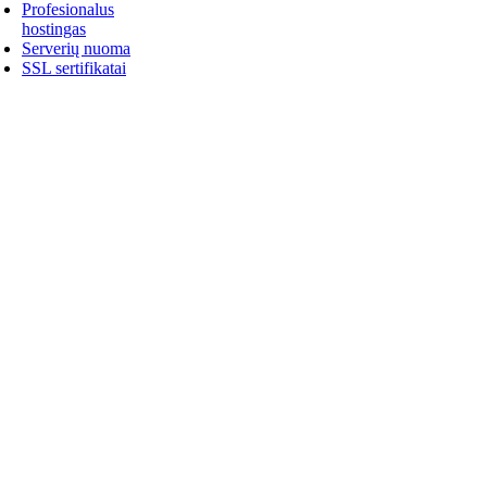
Profesionalus
hostingas
Serverių nuoma
SSL sertifikatai