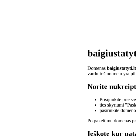
baigiustatyt
Domenas
baigiustatyti.lt
vardu ir šiuo metu yra pi
Norite nukreipti
Prisijunkite prie 
ties skyriumi "Pas
pasirinkite domen
Po pakeitimų domenas pra
Ieškote kur pata