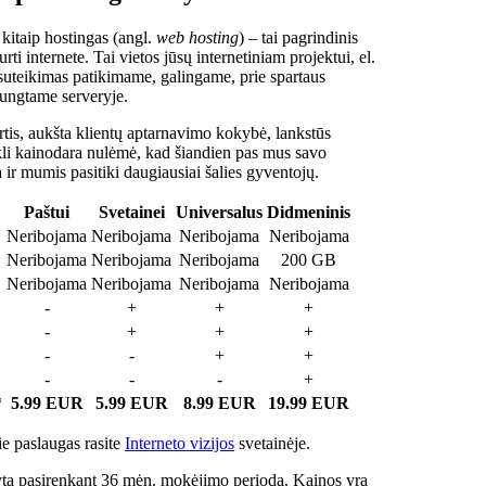
 kitaip hostingas (angl.
web hosting
) – tai pagrindinis
rti internete. Tai vietos jūsų internetiniam projektui, el.
suteikimas patikimame, galingame, prie spartaus
jungtame serveryje.
tis, aukšta klientų aptarnavimo kokybė, lankstūs
ukli kainodara nulėmė, kad šiandien pas mus savo
a ir mumis pasitiki daugiausiai šalies gyventojų.
Paštui
Svetainei
Universalus
Didmeninis
Neribojama
Neribojama
Neribojama
Neribojama
Neribojama
Neribojama
Neribojama
200 GB
Neribojama
Neribojama
Neribojama
Neribojama
-
+
+
+
-
+
+
+
-
-
+
+
-
-
-
+
*
5.99 EUR
5.99 EUR
8.99 EUR
19.99 EUR
e paslaugas rasite
Interneto vizijos
svetainėje.
ta pasirenkant 36 mėn. mokėjimo periodą. Kainos yra