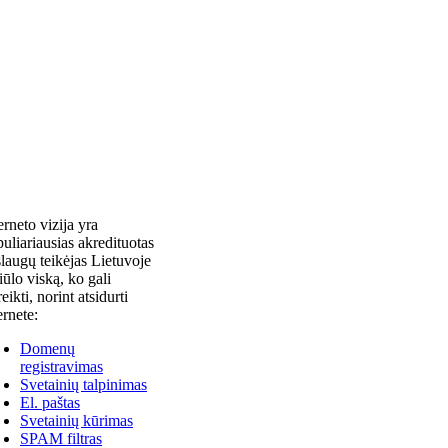
erneto vizija yra
uliariausias akredituotas
laugų teikėjas Lietuvoje
siūlo viską, ko gali
reikti, norint atsidurti
ernete:
Domenų
registravimas
Svetainių talpinimas
El. paštas
Svetainių kūrimas
SPAM filtras