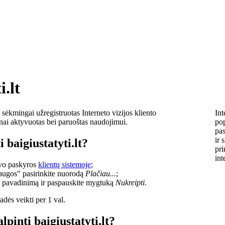
i.lt
sėkmingai užregistruotas Interneto vizijos kliento
Int
lnai aktyvuotas bei paruoštas naudojimui.
pop
pas
ir 
 baigiustatyti.lt?
pri
int
savo paskyros
klientų sistemoje
;
laugos" pasirinkite nuorodą
Plačiau...
;
o pavadinimą ir paspauskite mygtuką
Nukreipti
.
dės veikti per 1 val.
lpinti baigiustatyti.lt?