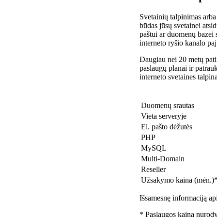
Svetainių talpinimas arba
būdas jūsų svetainei atsidu
paštui ar duomenų bazei 
interneto ryšio kanalo pa
Daugiau nei 20 metų patir
paslaugų planai ir patra
interneto svetaines talpin
Duomenų srautas
Vieta serveryje
El. pašto dėžutės
PHP
MySQL
Multi-Domain
Reseller
Užsakymo kaina (mėn.)
Išsamesnę informaciją api
* Paslaugos kaina nurody