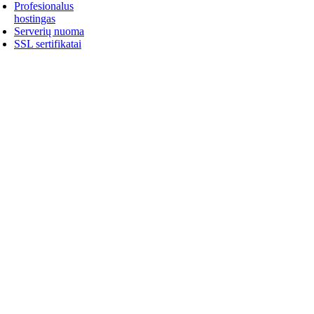
Profesionalus
hostingas
Serverių nuoma
SSL sertifikatai