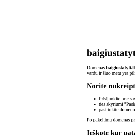
baigiustatyt
Domenas
baigiustatyti.lt
vardu ir šiuo metu yra pi
Norite nukreipti
Prisijunkite prie 
ties skyriumi "Pas
pasirinkite domen
Po pakeitimų domenas pra
Ieškote kur pata