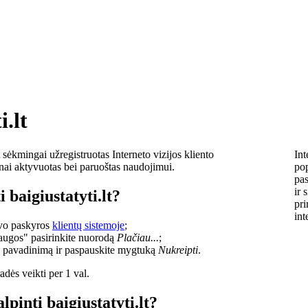
i.lt
sėkmingai užregistruotas Interneto vizijos kliento
Int
lnai aktyvuotas bei paruoštas naudojimui.
pop
pas
ir 
 baigiustatyti.lt?
pri
int
savo paskyros
klientų sistemoje
;
laugos" pasirinkite nuorodą
Plačiau...
;
o pavadinimą ir paspauskite mygtuką
Nukreipti
.
dės veikti per 1 val.
lpinti baigiustatyti.lt?