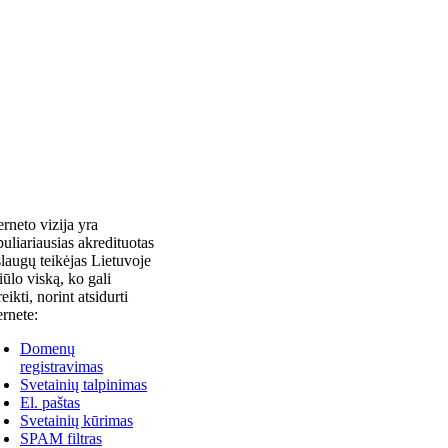
erneto vizija yra
uliariausias akredituotas
laugų teikėjas Lietuvoje
siūlo viską, ko gali
reikti, norint atsidurti
ernete:
Domenų
registravimas
Svetainių talpinimas
El. paštas
Svetainių kūrimas
SPAM filtras