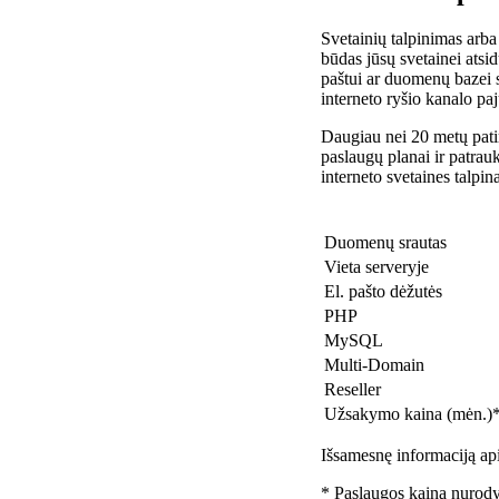
Svetainių talpinimas arba
būdas jūsų svetainei atsidu
paštui ar duomenų bazei 
interneto ryšio kanalo pa
Daugiau nei 20 metų patir
paslaugų planai ir patra
interneto svetaines talpin
Duomenų srautas
Vieta serveryje
El. pašto dėžutės
PHP
MySQL
Multi-Domain
Reseller
Užsakymo kaina (mėn.)
Išsamesnę informaciją api
* Paslaugos kaina nurody