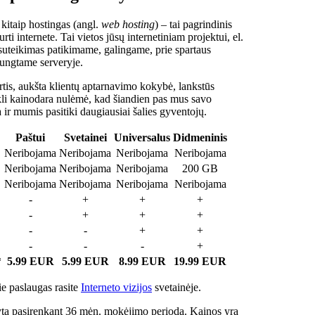
 kitaip hostingas (angl.
web hosting
) – tai pagrindinis
rti internete. Tai vietos jūsų internetiniam projektui, el.
suteikimas patikimame, galingame, prie spartaus
jungtame serveryje.
tis, aukšta klientų aptarnavimo kokybė, lankstūs
ukli kainodara nulėmė, kad šiandien pas mus savo
a ir mumis pasitiki daugiausiai šalies gyventojų.
Paštui
Svetainei
Universalus
Didmeninis
Neribojama
Neribojama
Neribojama
Neribojama
Neribojama
Neribojama
Neribojama
200 GB
Neribojama
Neribojama
Neribojama
Neribojama
-
+
+
+
-
+
+
+
-
-
+
+
-
-
-
+
*
5.99 EUR
5.99 EUR
8.99 EUR
19.99 EUR
e paslaugas rasite
Interneto vizijos
svetainėje.
ta pasirenkant 36 mėn. mokėjimo periodą. Kainos yra