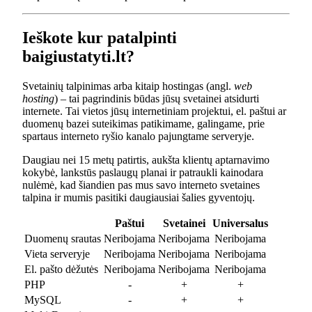
Ieškote kur patalpinti
baigiustatyti.lt?
Svetainių talpinimas arba kitaip hostingas (angl.
web
hosting
) – tai pagrindinis būdas jūsų svetainei atsidurti
internete. Tai vietos jūsų internetiniam projektui, el. paštui ar
duomenų bazei suteikimas patikimame, galingame, prie
spartaus interneto ryšio kanalo pajungtame serveryje.
Daugiau nei 15 metų patirtis, aukšta klientų aptarnavimo
kokybė, lankstūs paslaugų planai ir patraukli kainodara
nulėmė, kad šiandien pas mus savo interneto svetaines
talpina ir mumis pasitiki daugiausiai šalies gyventojų.
Paštui
Svetainei
Universalus
Duomenų srautas
Neribojama
Neribojama
Neribojama
Vieta serveryje
Neribojama
Neribojama
Neribojama
El. pašto dėžutės
Neribojama
Neribojama
Neribojama
PHP
-
+
+
MySQL
-
+
+