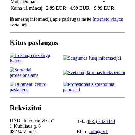
Multi-Domain
-
-
+
Kaina už mėnesį
2.99 EUR
4.99 EUR
9.99 EUR
Išsamesnę informaciją apie paslaugas rasite
Interneto vizijos
svetainėje.
Kitos paslaugos
Rekvizitai
UAB "Interneto vizija"
Tel.:
(8~5) 2324444
J. Kubiliaus g. 6
08234 Vilnius
El. p.:
info@iv.lt