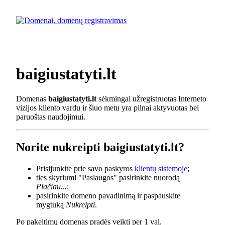
baigiustatyti.lt
Domenas
baigiustatyti.lt
sėkmingai užregistruotas Interneto
vizijos kliento vardu ir šiuo metu yra pilnai aktyvuotas bei
paruoštas naudojimui.
Norite nukreipti baigiustatyti.lt?
Prisijunkite prie savo paskyros
klientų sistemoje
;
ties skyriumi "Paslaugos" pasirinkite nuorodą
Plačiau...
;
pasirinkite domeno pavadinimą ir paspauskite
mygtuką
Nukreipti
.
Po pakeitimų domenas pradės veikti per 1 val.