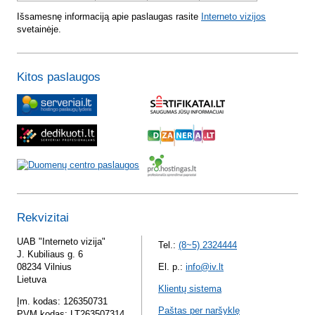
Išsamesnę informaciją apie paslaugas rasite
Interneto vizijos
svetainėje.
Kitos paslaugos
Rekvizitai
UAB "Interneto vizija"
Tel.:
(8~5) 2324444
J. Kubiliaus g. 6
08234 Vilnius
El. p.:
info@iv.lt
Lietuva
Klientų sistema
Įm. kodas: 126350731
Paštas per naršyklę
PVM kodas: LT263507314