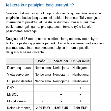
Ieškote kur patalpinti baigiustatyti.lt?
Svetainių talpinimas arba kitaip hostingas (angl.
web hosting
) – tai
pagrindinis būdas jūsų svetainei atsidurti internete. Tai vietos jūsų
internetiniam projektui, el. paštui ar duomenų bazei suteikimas
patikimame, galingame, prie spartaus interneto ryšio kanalo
pajungtame serveryje.
Daugiau nei 15 metų patirtis, aukšta klientų aptarnavimo kokybė,
lankstūs paslaugų planai ir patraukli kainodara nulėmė, kad šiandien
pas mus savo interneto svetaines talpina ir mumis pasitiki
daugiausiai šalies gyventojų.
Paštui
Svetainei
Universalus
Duomenų srautas
Neribojama
Neribojama
Neribojama
Vieta serveryje
Neribojama
Neribojama
Neribojama
El. pašto dėžutės
Neribojama
Neribojama
Neribojama
PHP
-
+
+
MySQL
-
+
+
Multi-Domain
-
-
+
Kaina už mėnesį
2.99 EUR
4.99 EUR
9.99 EUR