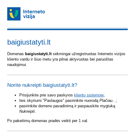
baigiustatyti.lt
Domenas
baigiustatyti.lt
sėkmingai užregistruotas Interneto vizijos
kliento vardu ir šiuo metu yra pilnai aktyvuotas bei paruoštas
naudojimui.
Norite nukreipti baigiustatyti.lt?
Prisijunkite prie savo paskyros
klientų sistemoje
;
ties skyriumi "Paslaugos" pasirinkite nuorodą
Plačiau...
;
pasirinkite domeno pavadinimą ir paspauskite mygtuką
Nukreipti
.
Po pakeitimų domenas pradės veikti per 1 val.